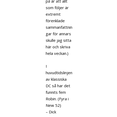
på är att allt
som följer är
extremt
förenklade
sammanfattnin
gar för annars
skulle jag sitta
här och skriva
hela veckan.)
I
huvudtidslinjen
av klassiska
DC så har det
funnits fem
Robin. (Fyra i
New 52)
– Dick