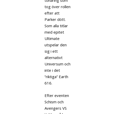
tonåring som
tog över rollen
efter att
Parker dött.
Som alla titlar
med epitet
Ultimate
utspelar den
sig i ett
alternativt
Universum och
inte i det
”riktiga” Earth
616.
Efter eventen
Schism och
Avengers VS