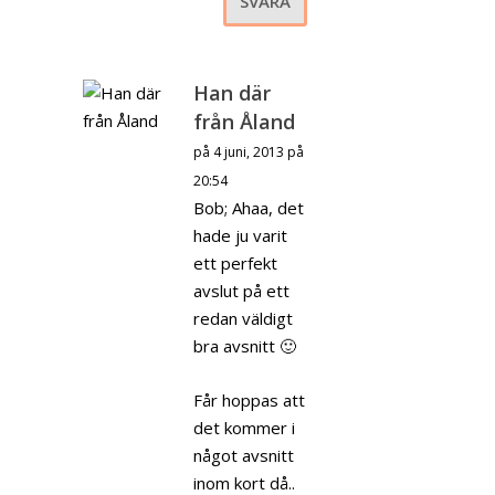
SVARA
Han där
från Åland
på 4 juni, 2013 på
20:54
Bob; Ahaa, det
hade ju varit
ett perfekt
avslut på ett
redan väldigt
bra avsnitt 🙂
Får hoppas att
det kommer i
något avsnitt
inom kort då..