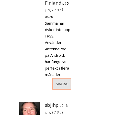
Finland
på 5
juni, 2013 på
06:20
Samma här,
dyker inte upp
i RSS.
Använder
AntennaPod
på Android,
har fungerat
perfekt i flera
månader.
SVARA
sbjihp
på 13
juni, 2013 på