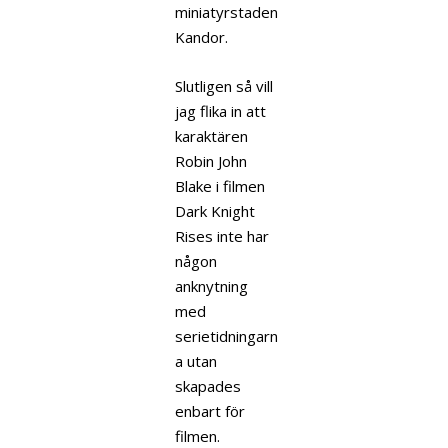
miniatyrstaden
Kandor.
Slutligen så vill
jag flika in att
karaktären
Robin John
Blake i filmen
Dark Knight
Rises inte har
någon
anknytning
med
serietidningarn
a utan
skapades
enbart för
filmen.