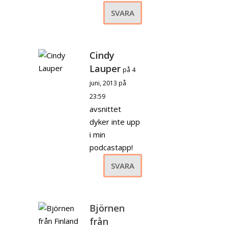
SVARA
Cindy
Lauper
på 4
juni, 2013 på
23:59
avsnittet
dyker inte upp
i min
podcastapp!
SVARA
Björnen
från