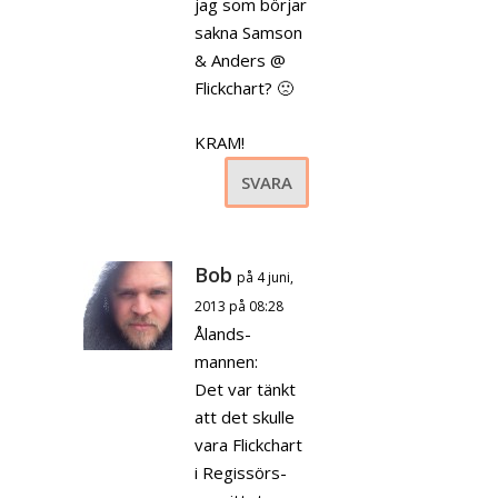
jag som börjar
sakna Samson
& Anders @
Flickchart? 🙁
KRAM!
SVARA
Bob
på 4 juni,
2013 på 08:28
Ålands-
mannen:
Det var tänkt
att det skulle
vara Flickchart
i Regissörs-