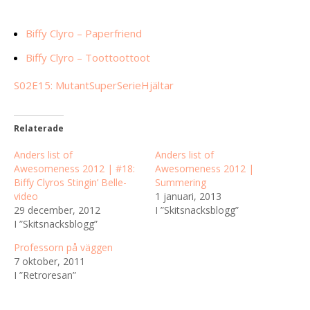
Biffy Clyro – Paperfriend
Biffy Clyro – Toottoottoot
S02E15: MutantSuperSerieHjältar
Relaterade
Anders list of
Anders list of
Awesomeness 2012 | #18:
Awesomeness 2012 |
Biffy Clyros Stingin’ Belle-
Summering
video
1 januari, 2013
29 december, 2012
I ”Skitsnacksblogg”
I ”Skitsnacksblogg”
Professorn på väggen
7 oktober, 2011
I ”Retroresan”