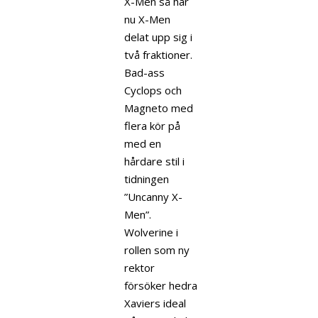
X-Men så har
nu X-Men
delat upp sig i
två fraktioner.
Bad-ass
Cyclops och
Magneto med
flera kör på
med en
hårdare stil i
tidningen
”Uncanny X-
Men”.
Wolverine i
rollen som ny
rektor
försöker hedra
Xaviers ideal