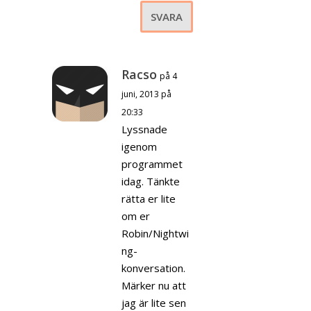
SVARA
Racso
på 4
juni, 2013 på
20:33
Lyssnade
igenom
programmet
idag. Tänkte
rätta er lite
om er
Robin/Nightwi
ng-
konversation.
Märker nu att
jag är lite sen