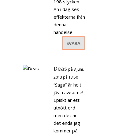
198 stycken.
Än i dag ses
effekterna från
denna
händelse.
SVARA
Deas
på 3 juni,
2013 på 13:50
”Saga” är helt
jävla awsome!
Episkt är ett
utnött ord
men det är
det enda jag
kommer på.