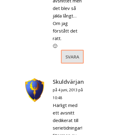
avsnittet men
det blev så
jäkla långt…
Om jag
förstått det
rätt.
🙂
SVARA
Skuldvärjan
på 4 juni, 2013 på
10:48
Härligt med
ett avsnitt
dedikerat till
serietidningar!