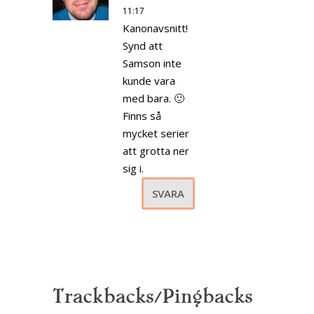
11:17
Kanonavsnitt!
Synd att
Samson inte
kunde vara
med bara. 🙂
Finns så
mycket serier
att grotta ner
sig i.
SVARA
Trackbacks/Pingbacks