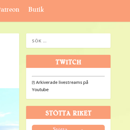
atreon
Butik
TWITCH
på
Arkiverade livestreams

Youtube
STÖTTA RIKET