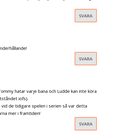
SVARA
 underhållande!
SVARA
Tommy hatar varje bana och Ludde kan inte köra
tståndet iofs).
vid de tidigare spelen i serien så var detta
ärna mer i framtiden!
SVARA