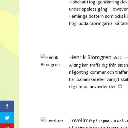
Hahaha!! Hög igenkänningsfakt
under spelets gång. However b
Femåriga dottern som också l
högljudda rapningarna. Så tack 
Henrik Blomgren
på 17 jun
Allting kan träffa dig från sid
någonting kommer och träffar 
har bananskal eller vanligt sk
dig när du använder den 🙂
Lovelime
på 17 juni, 2014 på 2
Så deltog man i sin första Ti