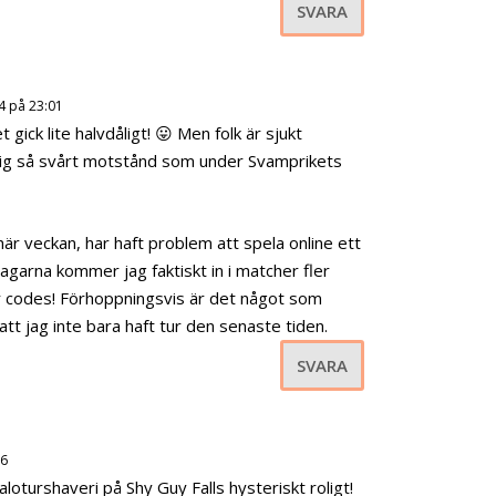
SVARA
14 på 23:01
 gick lite halvdåligt! 😛 Men folk är sjukt
drig så svårt motstånd som under Svamprikets
här veckan, har haft problem att spela online ett
garna kommer jag faktiskt in i matcher fler
or codes! Förhoppningsvis är det något som
tt jag inte bara haft tur den senaste tiden.
SVARA
06
oturshaveri på Shy Guy Falls hysteriskt roligt!