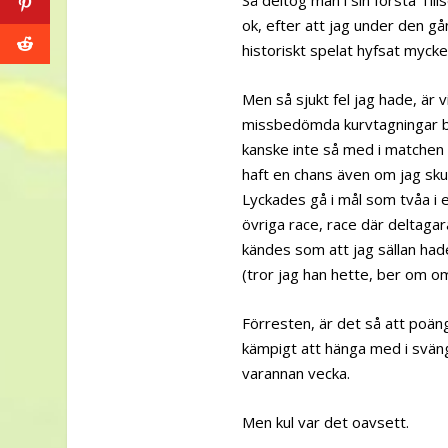
ok, efter att jag under den 
historiskt spelat hyfsat myck
Men så sjukt fel jag hade, är 
missbedömda kurvtagningar ble
kanske inte så med i matchen 
haft en chans även om jag skul
Lyckades gå i mål som tvåa i et
övriga race, race där deltagara
kändes som att jag sällan ha
(tror jag han hette, ber om o
Förresten, är det så att poänge
kämpigt att hänga med i sväng
varannan vecka.
Men kul var det oavsett.