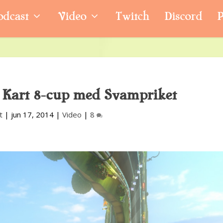
odcast
Video
Twitch
Discord
P
 Kart 8-cup med Svampriket
t
|
jun 17, 2014
|
Video
|
8