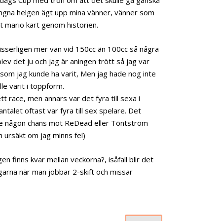
gångna helgen ägt upp mina vänner, vänner som
et mario kart genom historien.
visserligen mer van vid 150cc än 100cc så några
v det ju och jag är aningen trött så jag var
som jag kunde ha varit, Men jag hade nog inte
le varit i toppform.
t race, men annars var det fyra till sexa i
ntalet oftast var fyra till sex spelare. Det
de någon chans mot ReDead eller Töntström
m ursäkt om jag minns fel)
n finns kvar mellan veckorna?, isåfall blir det
arna när man jobbar 2-skift och missar