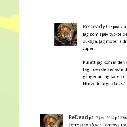
ReDead
på 17 juni, 20
Jag som själv tyckte det
duktiga. Jag möter al
cuper.
Kul att jag kom in den 
tag, men de senaste da
gånger än jag får err
Nintendo åtgärdat, så a
ReDead
på 17 juni, 2014 på 23:
Förresten så var Tommys total