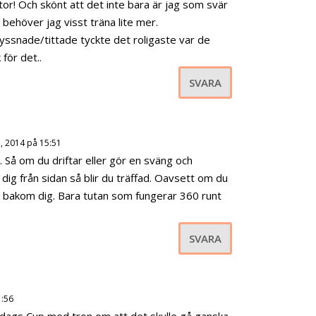
or! Och skönt att det inte bara är jag som svär
ehöver jag visst träna lite mer.
yssnade/tittade tyckte det roligaste var de
för det..
SVARA
i, 2014 på 15:51
an. Så om du driftar eller gör en sväng och
dig från sidan så blir du träffad. Oavsett om du
al bakom dig. Bara tutan som fungerar 360 runt
SVARA
1:56
iisdags Cup med tron om att det skulle gå ganska