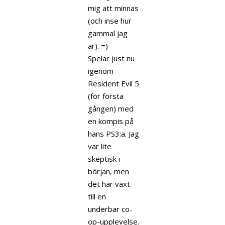
mig att minnas
(och inse hur
gammal jag
är). =)
Spelar just nu
igenom
Resident Evil 5
(för första
gången) med
en kompis på
hans PS3:a. Jag
var lite
skeptisk i
början, men
det har växt
till en
underbar co-
op-upplevelse.