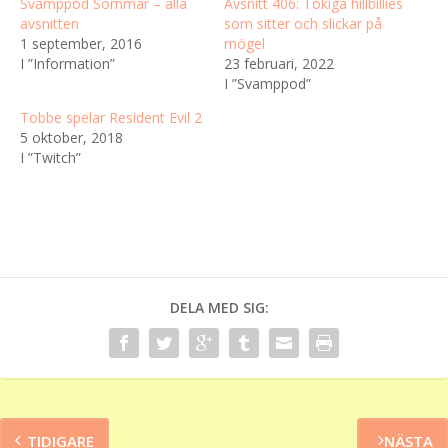
Svamppod Sommar – alla
Avsnitt 406: Tokiga hillbillies
avsnitten
som sitter och slickar på
1 september, 2016
mögel
I ”Information”
23 februari, 2022
I ”Svamppod”
Tobbe spelar Resident Evil 2
5 oktober, 2018
I ”Twitch”
DELA MED SIG:
TIDIGARE
NÄSTA