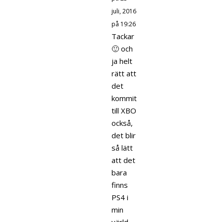
juli, 2016
på 19:26
Tackar
🙂 och
ja helt
rätt att
det
kommit
till XBO
också,
det blir
så lätt
att det
bara
finns
PS4 i
min
värld