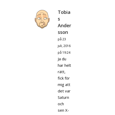
Tobia
s
Ander
sson
på 23
juli, 2016
på 19:24
Ja du
har helt
rätt,
fick för
mig att
det var
Saturn
och
sen X-