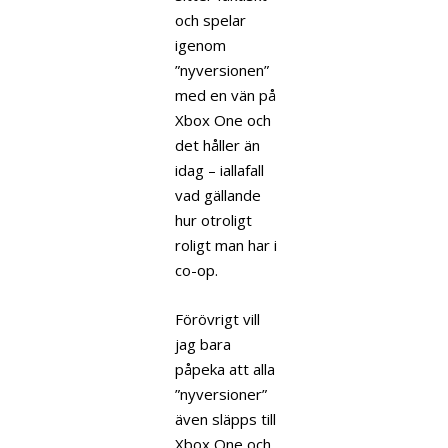
och spelar
igenom
”nyversionen”
med en vän på
Xbox One och
det håller än
idag – iallafall
vad gällande
hur otroligt
roligt man har i
co-op.
Förövrigt vill
jag bara
påpeka att alla
”nyversioner”
även släpps till
Xbox One och