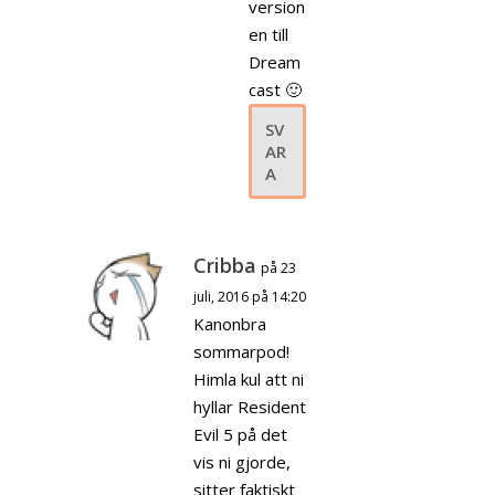
version
en till
Dream
cast 🙂
SV
AR
A
Cribba
på 23
juli, 2016 på 14:20
Kanonbra
sommarpod!
Himla kul att ni
hyllar Resident
Evil 5 på det
vis ni gjorde,
sitter faktiskt