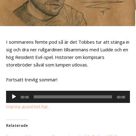
I sommarens femte pod så är det Tobbes tur att stänga in
sig och dra ner rullgardinen tillsammans med Ludde och en
hög Resident Evil-spel. Historier om kompisars
storebröder såväl som lumpen utlovas.
Fortsatt trevlig sommar!
Ljudspelare
00:00
00:00
Hämta avsnittet här.
Relaterade