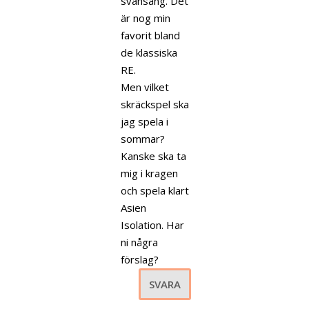
svansång. Det
är nog min
favorit bland
de klassiska
RE.
Men vilket
skräckspel ska
jag spela i
sommar?
Kanske ska ta
mig i kragen
och spela klart
Asien
Isolation. Har
ni några
förslag?
SVARA