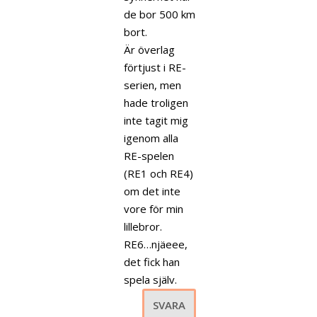
de bor 500 km
bort.
Är överlag
förtjust i RE-
serien, men
hade troligen
inte tagit mig
igenom alla
RE-spelen
(RE1 och RE4)
om det inte
vore för min
lillebror.
RE6…njäeee,
det fick han
spela själv.
SVARA