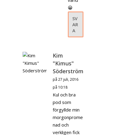
😀
SV
AR
A
Kim
"Kimus"
Söderström
på 27 juli, 2016
på 10:18
Kul och bra
pod som
förgyllde min
morgonprome
nad och
verkligen fick