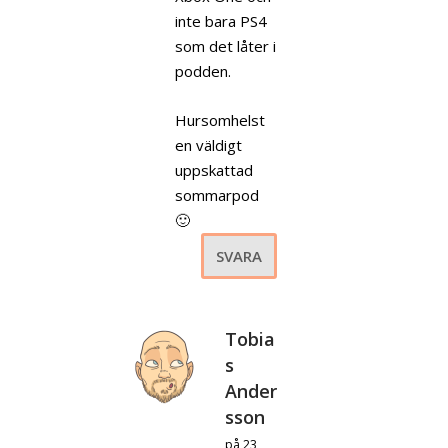
inte bara PS4
som det låter i
podden.
Hursomhelst
en väldigt
uppskattad
sommarpod
🙂
SVARA
Tobia
s
Ander
sson
på 23