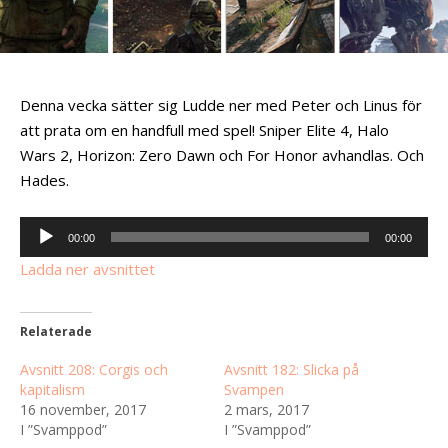
Denna vecka sätter sig Ludde ner med Peter och Linus för
att prata om en handfull med spel! Sniper Elite 4, Halo
Wars 2, Horizon: Zero Dawn och For Honor avhandlas. Och
Hades.
Ljudspelare
00:00
00:00
Ladda ner avsnittet
Relaterade
Avsnitt 208: Corgis och
Avsnitt 182: Slicka på
kapitalism
Svampen
16 november, 2017
2 mars, 2017
I ”Svamppod”
I ”Svamppod”