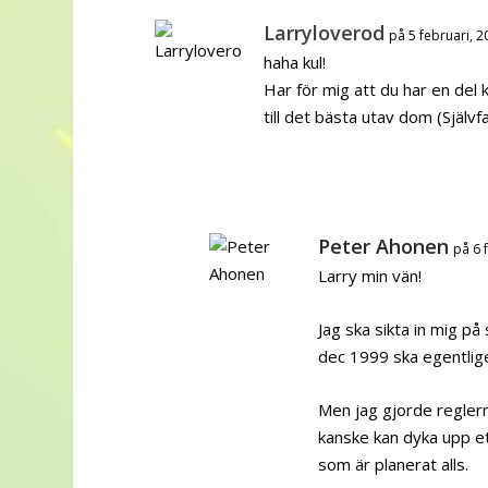
Larryloverod
på 5 februari, 
haha kul!
Har för mig att du har en del k
till det bästa utav dom (Självfa
Peter Ahonen
på 6 
Larry min vän!
Jag ska sikta in mig på 
dec 1999 ska egentlig
Men jag gjorde reglern
kanske kan dyka upp et
som är planerat alls.