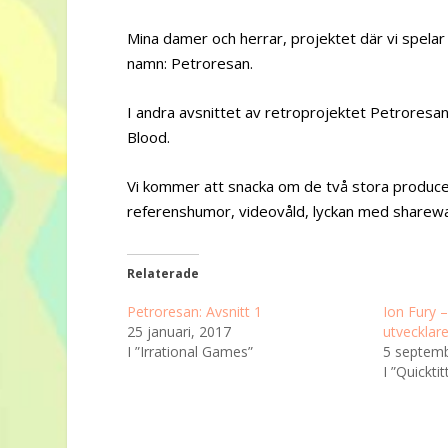
Mina damer och herrar, projektet där vi spelar
namn: Petroresan.
I andra avsnittet av retroprojektet Petroresa
Blood.
Vi kommer att snacka om de två stora producen
referenshumor, videovåld, lyckan med sharew
Relaterade
Petroresan: Avsnitt 1
Ion Fury –
25 januari, 2017
utvecklar
I ”Irrational Games”
5 septemb
I ”Quicktit