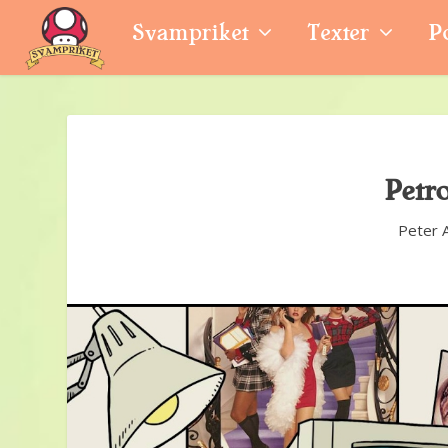
Svampriket
Texter
P
Petro
Peter 