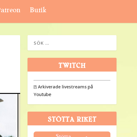
atreon
Butik
TWITCH
på
Arkiverade livestreams

Youtube
STÖTTA RIKET