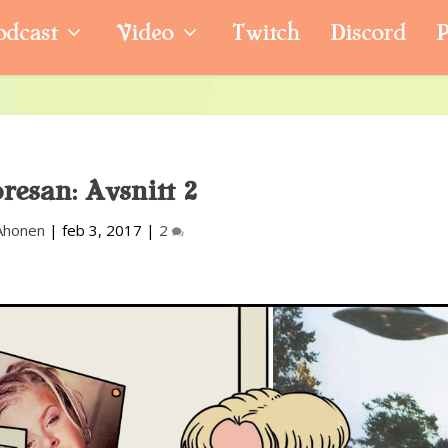
odcast
Video
Twitch
Discord
P
resan: Avsnitt 2
Ahonen
|
feb 3, 2017
|
2