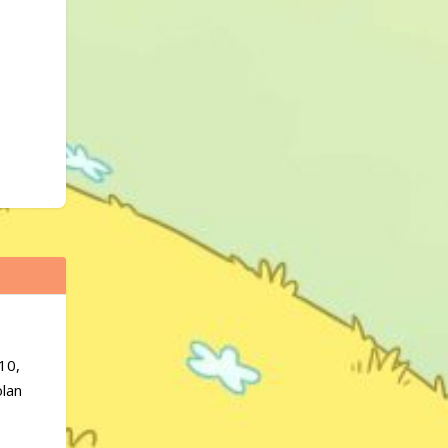
10,
olan