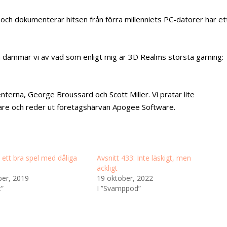
 och dokumenterar hitsen från förra millenniets PC-datorer har et
n dammar vi av vad som enligt mig är 3D Realms största gärning:
terna, George Broussard och Scott Miller. Vi pratar lite
are och reder ut företagshärvan Apogee Software.
 ett bra spel med dåliga
Avsnitt 433: Inte läskigt, men
e
äckligt
er, 2019
19 oktober, 2022
t”
I ”Svamppod”