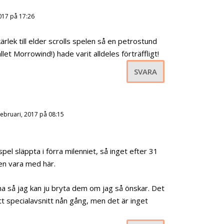
2017 på 17:26
ärlek till elder scrolls spelen så en petrostund
llet Morrowind!) hade varit alldeles förträffligt!
SVARA
februari, 2017 på 08:15
spel släppta i förra milenniet, så inget efter 31
en vara med här.
a så jag kan ju bryta dem om jag så önskar. Det
t specialavsnitt nån gång, men det är inget