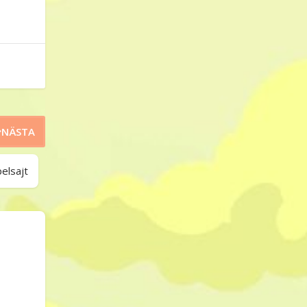
NÄSTA
pelsajt