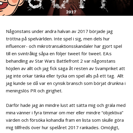
Någonstans under andra halvan av 2017 började jag
tröttna på spelvärlden. Inte spel i sig, men dels hur
influencer- och mikrotransaktionsskandaler har gjort spel
till en svintråkig såpa en följer tweet för tweet. EA:s
behandling av Star Wars Battlefront 2 var någonstans
höjden av allt och jag fick säga åt resten av Svampriket att
jag inte orkar tänka eller tycka om spel alls på ett tag. Allt
jag kunde se då var en cynsik bransch som börjat drunkna i
meningslös PR och girighet.
Därför hade jag än mindre lust att sätta mig och gräla med
mina vänner i fyra timmar om mer eller mindre “objektiva”
värden och försöka kohandla fram en lista som skulle göra
mig tillfreds över hur spelåret 2017 rankades. Omöjligt,