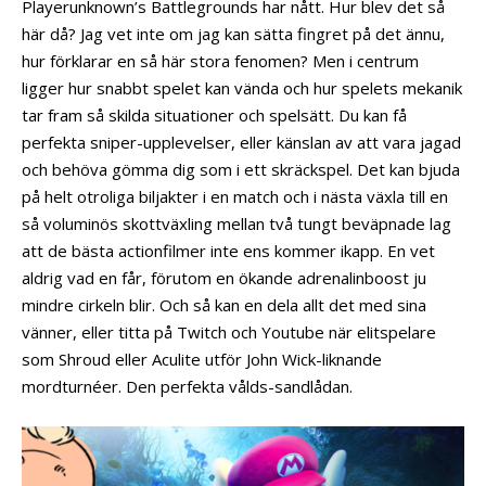
Playerunknown’s Battlegrounds har nått. Hur blev det så
här då? Jag vet inte om jag kan sätta fingret på det ännu,
hur förklarar en så här stora fenomen? Men i centrum
ligger hur snabbt spelet kan vända och hur spelets mekanik
tar fram så skilda situationer och spelsätt. Du kan få
perfekta sniper-upplevelser, eller känslan av att vara jagad
och behöva gömma dig som i ett skräckspel. Det kan bjuda
på helt otroliga biljakter i en match och i nästa växla till en
så voluminös skottväxling mellan två tungt beväpnade lag
att de bästa actionfilmer inte ens kommer ikapp. En vet
aldrig vad en får, förutom en ökande adrenalinboost ju
mindre cirkeln blir. Och så kan en dela allt det med sina
vänner, eller titta på Twitch och Youtube när elitspelare
som Shroud eller Aculite utför John Wick-liknande
mordturnéer. Den perfekta vålds-sandlådan.