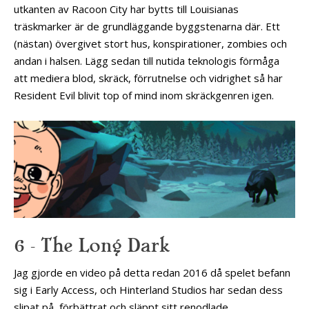
utkanten av Racoon City har bytts till Louisianas
träskmarker är de grundläggande byggstenarna där. Ett
(nästan) övergivet stort hus, konspirationer, zombies och
andan i halsen. Lägg sedan till nutida teknologis förmåga
att mediera blod, skräck, förrutnelse och vidrighet så har
Resident Evil blivit top of mind inom skräckgenren igen.
6 – The Long Dark
Jag gjorde en video på detta redan 2016 då spelet befann
sig i Early Access, och Hinterland Studios har sedan dess
slipat på, förbättrat och släppt sitt renodlade