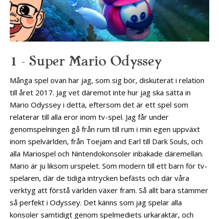
1 – Super Mario Odyssey
Många spel ovan har jag, som sig bör, diskuterat i relation
till året 2017. Jag vet däremot inte hur jag ska sätta in
Mario Odyssey i detta, eftersom det är ett spel som
relaterar till alla eror inom tv-spel. Jag får under
genomspelningen gå från rum till rum i min egen uppväxt
inom spelvärlden, från Toejam and Earl till Dark Souls, och
alla Mariospel och Nintendokonsoler inbakade däremellan.
Mario är ju liksom urspelet. Som modern till ett barn för tv-
spelaren, där de tidiga intrycken befästs och där våra
verktyg att förstå världen växer fram. Så allt bara stämmer
så perfekt i Odyssey. Det känns som jag spelar alla
konsoler samtidigt genom spelmediets urkaraktär, och