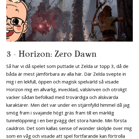
3 – Horizon: Zero Dawn
Så har vi då spelet som puttade ut Zelda ur topp 3, då de
båda är mest jämförbara av alla här. Där Zelda svepte in
mig i en lekfull, öppen och magisk spelvärld så visade
Horizon mig en allvarlig, invecklad, välskriven och otroligt
vacker sådan befolkad med trovärdiga och älskvärda
karaktärer. Men det var under en stjärnfylld himmel då jag
smög fram i svajande högt gräs fram till en märklig
tunnelöppning i en bergvägg det stora hände. Min första
cauldron. Det som kallas sense of wonder sköljde över mig
som en våg och visade att spel fortfarande kan förtrolla