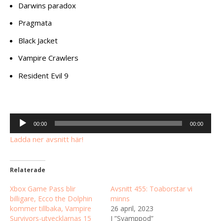
Darwins paradox
Pragmata
Black Jacket
Vampire Crawlers
Resident Evil 9
Ljudspelare
00:00
00:00
Ladda ner avsnitt här!
Relaterade
Xbox Game Pass blir
Avsnitt 455: Toaborstar vi
billigare, Ecco the Dolphin
minns
kommer tillbaka, Vampire
26 april, 2023
Survivors-utvecklarnas 15
I ”Svamppod”