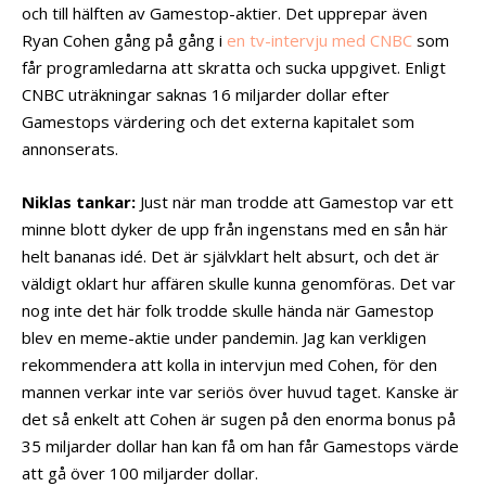
och till hälften av Gamestop-aktier. Det upprepar även
Ryan Cohen gång på gång i
en tv-intervju med CNBC
som
får programledarna att skratta och sucka uppgivet. Enligt
CNBC uträkningar saknas 16 miljarder dollar efter
Gamestops värdering och det externa kapitalet som
annonserats.
Niklas tankar:
Just när man trodde att Gamestop var ett
minne blott dyker de upp från ingenstans med en sån här
helt bananas idé. Det är självklart helt absurt, och det är
väldigt oklart hur affären skulle kunna genomföras. Det var
nog inte det här folk trodde skulle hända när Gamestop
blev en meme-aktie under pandemin. Jag kan verkligen
rekommendera att kolla in intervjun med Cohen, för den
mannen verkar inte var seriös över huvud taget. Kanske är
det så enkelt att Cohen är sugen på den enorma bonus på
35 miljarder dollar han kan få om han får Gamestops värde
att gå över 100 miljarder dollar.