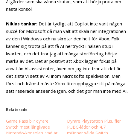
åtgärder som ska vända skutan, som att börja prata om
nästa konsol.
Niklas tankar:
Det är tydligt att Copilot inte varit någon
succé för Microsoft då man valt att skala ner integrationen
av den i Windows och nu skrotar den helt för Xbox. Folk
känner sig trötta på att få AI nertryckt i halsen stup i
kvarten, och det tror jag att många storföretag börjar
märka av det. Det är positivt att Xbox lägger fokus på
annat än AI-assistenter, även om jag inte tror att det är
det sista vi sett av AI inom Microsofts speldivision. Men
först och främst måste Xbox återuppbygga sitt på många
sätt raserade anseende igen, och det gör man inte med AI.
Relaterade
Game Pass blir dyrare,
Dyrare Playstation Plus, fler
Switch mest långlivade
PUBG-lådor och 4,7
Nintendo-konsolen, vad är
miljoner sålda Switch