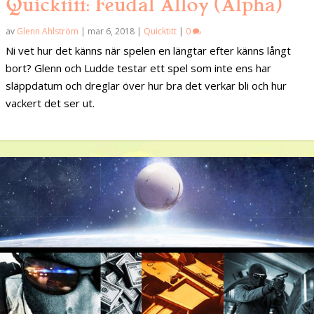
Quicktitt: Feudal Alloy (Alpha)
av
Glenn Ahlström
|
mar 6, 2018
|
Quicktitt
|
0
Ni vet hur det känns när spelen en längtar efter känns långt
bort? Glenn och Ludde testar ett spel som inte ens har
släppdatum och dreglar över hur bra det verkar bli och hur
vackert det ser ut.