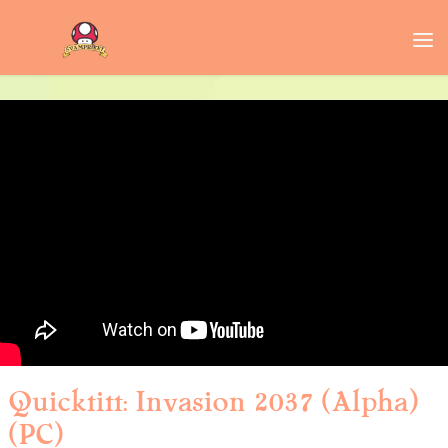
Quicktitt: Invasion 2037 (Alpha)
(PC)