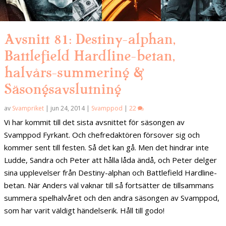
Avsnitt 81: Destiny-alphan,
Battlefield Hardline-betan,
halvårs-summering &
Säsongsavslutning
av
Svampriket
|
jun 24, 2014
|
Svamppod
|
22
Vi har kommit till det sista avsnittet för säsongen av
Svamppod Fyrkant. Och chefredaktören försover sig och
kommer sent till festen. Så det kan gå. Men det hindrar inte
Ludde, Sandra och Peter att hålla låda ändå, och Peter delger
sina upplevelser från Destiny-alphan och Battlefield Hardline-
betan. När Anders väl vaknar till så fortsätter de tillsammans
summera spelhalvåret och den andra säsongen av Svamppod,
som har varit väldigt händelserik. Håll till godo!