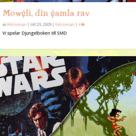
Mowgli, din gamla räv
av
Retroresan
|
okt 23, 2009
|
Retroresan
|
4
Vi spelar Djungelboken till SMD