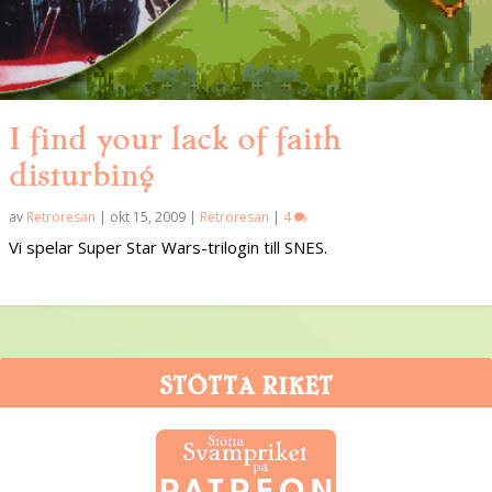
I find your lack of faith
disturbing
av
Retroresan
|
okt 15, 2009
|
Retroresan
|
4
Vi spelar Super Star Wars-trilogin till SNES.
STÖTTA RIKET