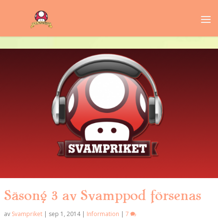
Säsong 3 av Svamppod försenas
av
Svampriket
|
sep 1, 2014
|
Information
|
7