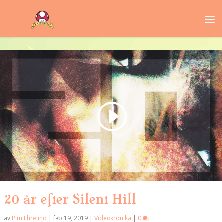
20 år efter Silent Hill
av
Pim Ehrelind
|
feb 19, 2019
|
Videokrönika
|
0