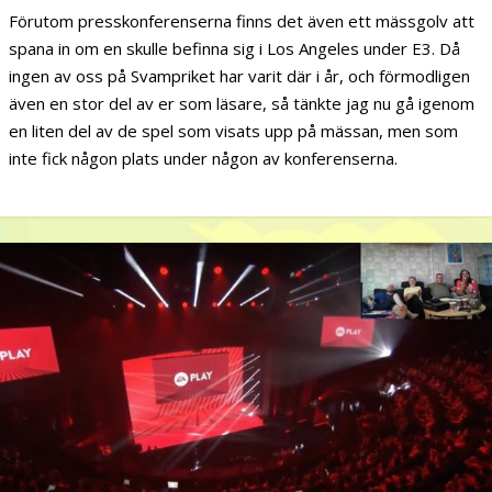
Förutom presskonferenserna finns det även ett mässgolv att
spana in om en skulle befinna sig i Los Angeles under E3. Då
ingen av oss på Svampriket har varit där i år, och förmodligen
även en stor del av er som läsare, så tänkte jag nu gå igenom
en liten del av de spel som visats upp på mässan, men som
inte fick någon plats under någon av konferenserna.