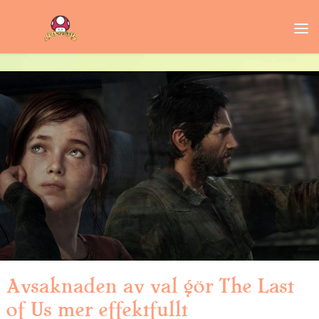
Avsaknaden av val gör The Last
of Us mer effektfullt