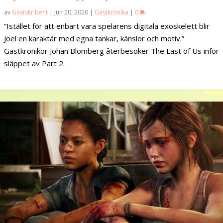
av
Gästskribent
|
jun 20, 2020
|
Gästkrönika
|
0
”Istället för att enbart vara spelarens digitala exoskelett blir
Joel en karaktär med egna tankar, känslor och motiv.”
Gästkrönikör Johan Blomberg återbesöker The Last of Us inför
släppet av Part 2.