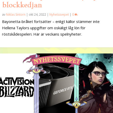
blockkedjan
av
Niklas Sintorn
|
okt 24, 2022
|
Nyhetssvepet
|
0
Bayonetta-bråket fortsätter – enligt källor stämmer inte
Hellena Taylors uppgifter om oskäligt låg lön för
röstskådespeleri. Här är veckans spelnyheter.