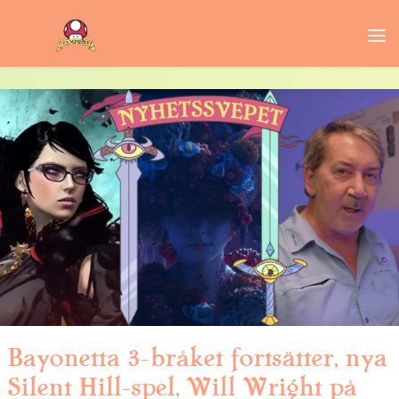
Bayonetta 3-bråket fortsätter, nya
Silent Hill-spel, Will Wright på