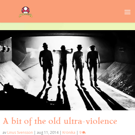
A bit of the old ultra-violence
av
Linus Svensson
|
aug 11, 2014
|
Krönika
|
9