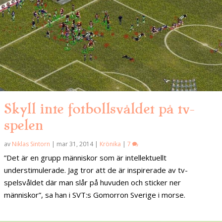
Skyll inte fotbollsvåldet på tv-
spelen
av
Niklas Sintorn
|
mar 31, 2014
|
Krönika
|
7
”Det är en grupp människor som är intellektuellt
understimulerade. Jag tror att de är inspirerade av tv-
spelsvåldet där man slår på huvuden och sticker ner
människor”, sa han i SVT:s Gomorron Sverige i morse.