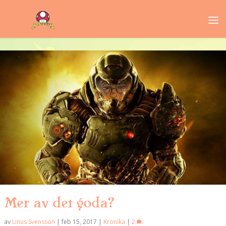
Mer av det goda?
av
Linus Svensson
|
feb 15, 2017
|
Krönika
|
2