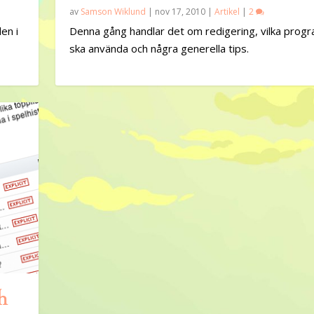
av
Samson Wiklund
|
nov 17, 2010
|
Artikel
|
2
en i
Denna gång handlar det om redigering, vilka prog
ska använda och några generella tips.
h