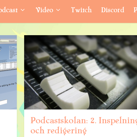
odcast
Video
Twitch
Discord
P
Podcastskolan: 2. Inspelnin
och redigering