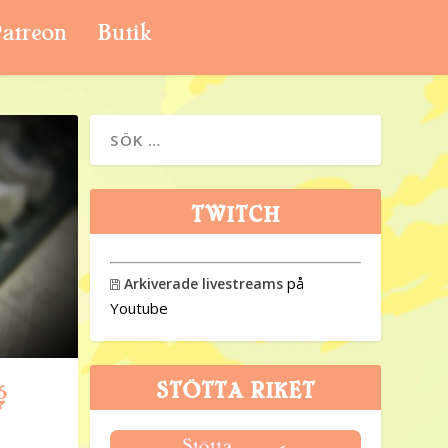
atreon
Butik
TWITCH
på
Arkiverade livestreams

Youtube
g
STÖTTA RIKET