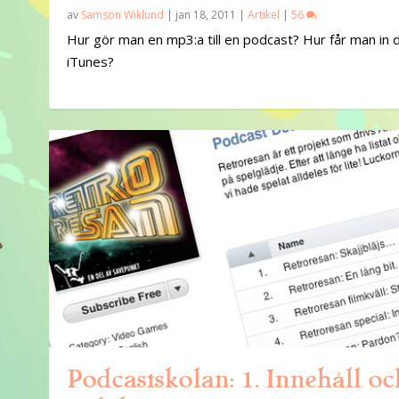
av
Samson Wiklund
|
jan 18, 2011
|
Artikel
|
56
Hur gör man en mp3:a till en podcast? Hur får man in d
iTunes?
Podcastskolan: 1. Innehåll oc