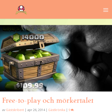
Free-to-play och mörkertalet
av
Gästskribent
|
apr 26, 2014
|
Gästkrönika
|
9