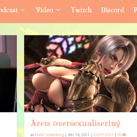
odcast
Video
Twitch
Discord
P
Årets översexualisering
av
Malin Söderberg
|
dec 16, 2011
|
GOTY 2011
|
30