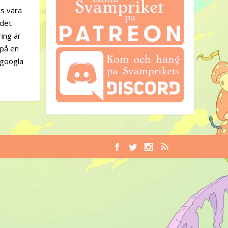
es vara
 det
ing är
 på en
t googla