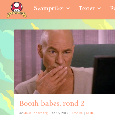
Svampriket
Texter
P
Booth babes, rond 2
av
Malin Söderberg
|
jan 16, 2012
|
Krönika
|
61