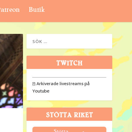
atreon
Butik
TWITCH
på
Arkiverade livestreams

Youtube
STÖTTA RIKET