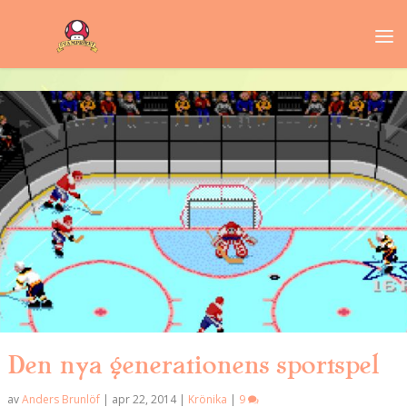
Den nya generationens sportspel
av
Anders Brunlöf
|
apr 22, 2014
|
Krönika
|
9