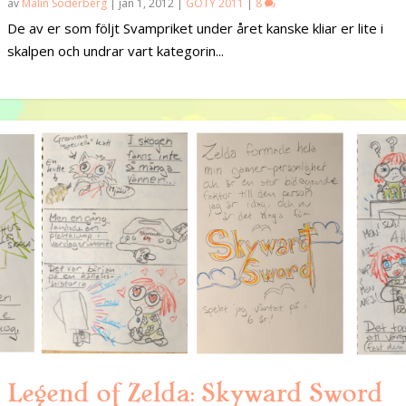
av
Malin Söderberg
|
jan 1, 2012
|
GOTY 2011
|
8
De av er som följt Svampriket under året kanske kliar er lite i
skalpen och undrar vart kategorin...
Legend of Zelda: Skyward Sword