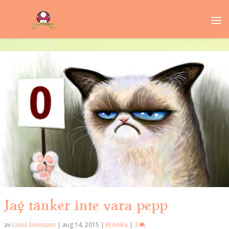
Jag tänker inte vara pepp
av
Linus Svensson
|
aug 14, 2015
|
Krönika
|
3