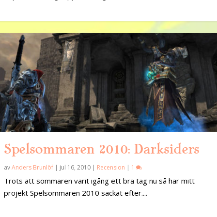
Spelsommaren 2010: Darksiders
av
Anders Brunlöf
|
jul 16, 2010
|
Recension
|
1
Trots att sommaren varit igång ett bra tag nu så har mitt
projekt Spelsommaren 2010 sackat efter....