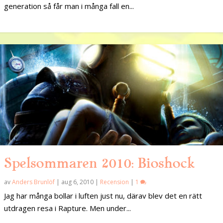
generation så får man i många fall en...
Spelsommaren 2010: Bioshock
av
Anders Brunlöf
|
aug 6, 2010
|
Recension
|
1
Jag har många bollar i luften just nu, därav blev det en rätt
utdragen resa i Rapture. Men under...