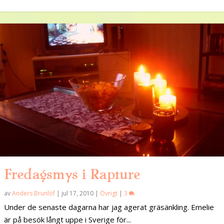
Fredagsmys i Rapture
av
Anders Brunlöf
|
jul 17, 2010
|
Övrigt
|
3
Under de senaste dagarna har jag agerat gräsänkling. Emelie
är på besök långt uppe i Sverige för...