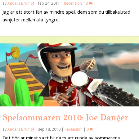
av
Anders Brunlöf
|
feb 24, 2011
|
Recension
|
3
Jag är ett stort fan av mindre spel, dem som du tillbakalutad
avnjuter mellan alla tyngre...
Spelsommaren 2010: Joe Danger
av
Anders Brunlöf
|
sep 18, 2010
|
Recension
|
0
Det börjar minst sagt bli dags att runda av sommarens