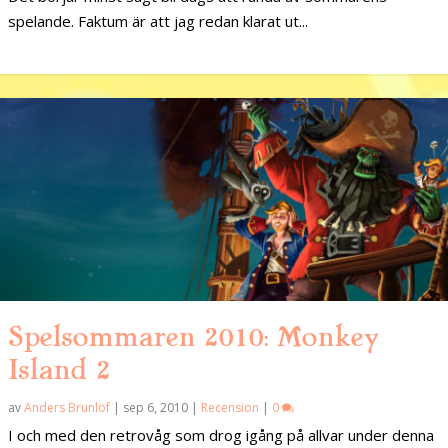
spelande. Faktum är att jag redan klarat ut...
Spelsommaren 2010: Monkey
Island 2
av
Anders Brunlöf
|
sep 6, 2010
|
Recension
|
0
I och med den retrovåg som drog igång på allvar under denna