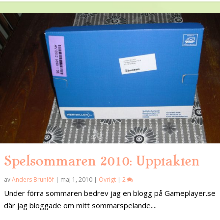
Spelsommaren 2010: Upptakten
av
Anders Brunlöf
|
maj 1, 2010
|
Övrigt
|
2
Under förra sommaren bedrev jag en blogg på Gameplayer.se
där jag bloggade om mitt sommarspelande....