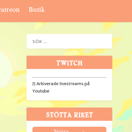
atreon
Butik
TWITCH
på
Arkiverade livestreams

Youtube
STÖTTA RIKET