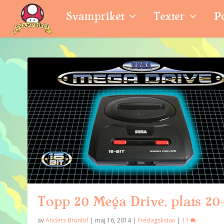
Svampriket
Texter
P
Topp 20 Mega Drive, plats 20
av
Anders Brunlöf
|
maj 16, 2014
|
Fredagslistan
|
11