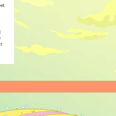
ll.
g
a
tt