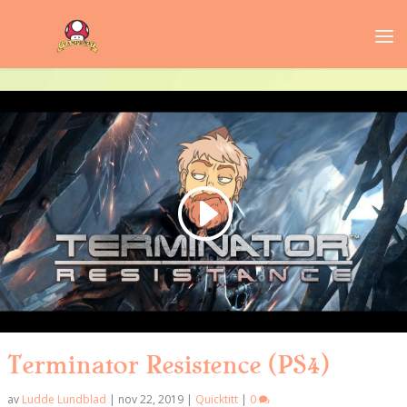
Terminator Resistence (PS4)
av
Ludde Lundblad
|
nov 22, 2019
|
Quicktitt
|
0