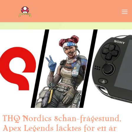
THQ Nordics 8chan-frågestund,
Apex Legends läcktes för ett år