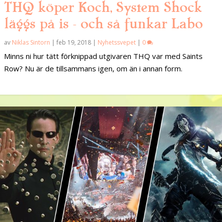
THQ köper Koch, System Shock
läggs på is – och så funkar Labo
av
Niklas Sintorn
|
feb 19, 2018
|
Nyhetssvepet
|
0
Minns ni hur tätt förknippad utgivaren THQ var med Saints
Row? Nu är de tillsammans igen, om än i annan form.