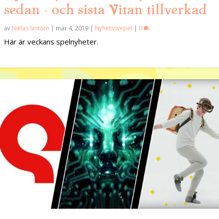
sedan – och sista Vitan tillverkad
av
Niklas Sintorn
|
mar 4, 2019
|
Nyhetssvepet
|
0
Här är veckans spelnyheter.