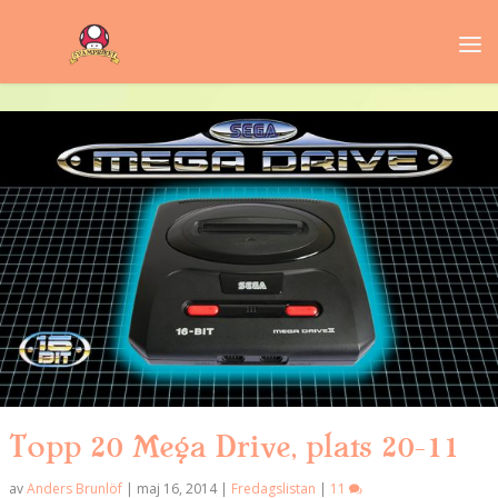
Topp 20 Mega Drive, plats 20-11
av
Anders Brunlöf
|
maj 16, 2014
|
Fredagslistan
|
11