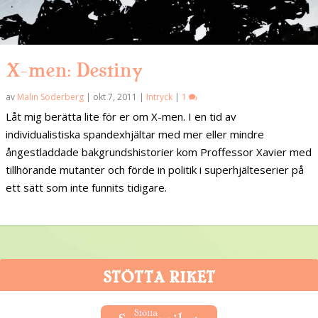
X-men: Destiny
av
Malin Söderberg
|
okt 7, 2011
|
Intryck
|
1
Låt mig berätta lite för er om X-men. I en tid av
individualistiska spandexhjältar med mer eller mindre
ångestladdade bakgrundshistorier kom Proffessor Xavier med
tillhörande mutanter och förde in politik i superhjälteserier på
ett sätt som inte funnits tidigare.
STÖTTA RIKET