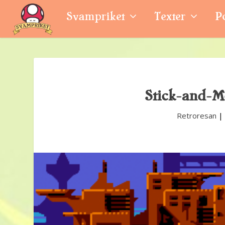
Svampriket
Texter
P
Stick-and-Mo
Retroresan