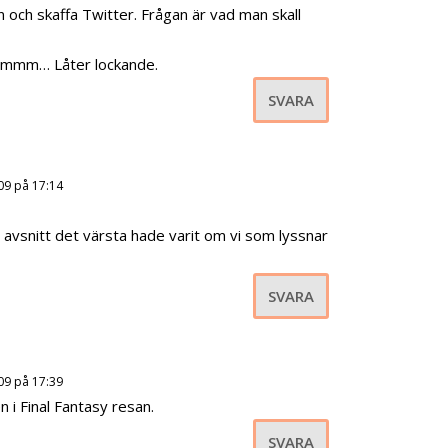
 och skaffa Twitter. Frågan är vad man skall
 Hmmm… Låter lockande.
SVARA
09 på 17:14
 avsnitt det värsta hade varit om vi som lyssnar
SVARA
09 på 17:39
 i Final Fantasy resan.
SVARA