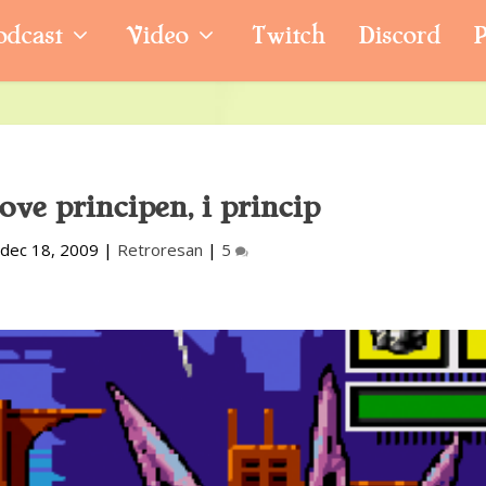
odcast
Video
Twitch
Discord
P
ve principen, i princip
|
dec 18, 2009
|
Retroresan
|
5