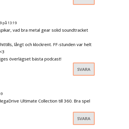
9 på 13:19
spikar, vad bra metal gear solid soundtracket
ittills, långt och klockrent. FF-stunden var helt
 <3
eriges överlägset bästa podcast!
SVARA
59
aDrive Ultimate Collection till 360. Bra spel
SVARA