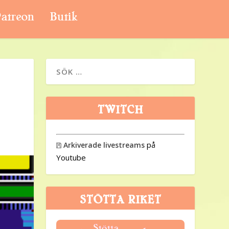
atreon
Butik
TWITCH
på
Arkiverade livestreams

Youtube
STÖTTA RIKET