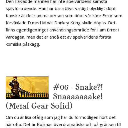
Den lilaklädde mannen har inte spelvärldens sämsta
självförtroende. Han har bara blivit väldigt olyckligt döpt.
Kanske är det samma person som döpt vår käre Error som
förväxlade D med M när Donkey Kong skulle döpas. Det
finns egentligen inget användningsområde för I am Error i
vardagen, men det är ändå ett av spelvärldens första
komiska påskägg.
#06 – Snake?!
Snaaaaaaake!
(Metal Gear Solid)
Om du är lika otålig som jag har du förmodligen hört det
här ofta. Det är Kojimas överdramatiska och på gränsen till