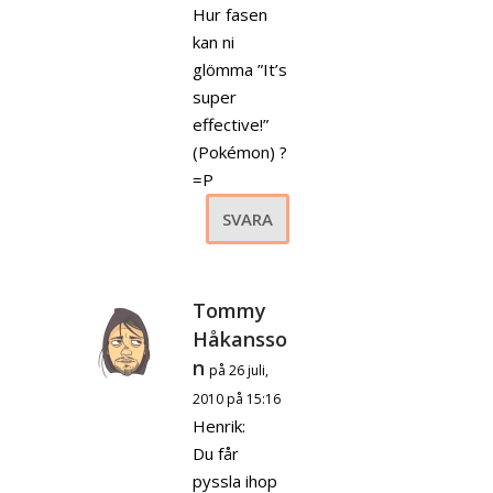
Hur fasen
kan ni
glömma ”It’s
super
effective!”
(Pokémon) ?
=P
SVARA
Tommy
Håkansso
n
på 26 juli,
2010 på 15:16
Henrik:
Du får
pyssla ihop