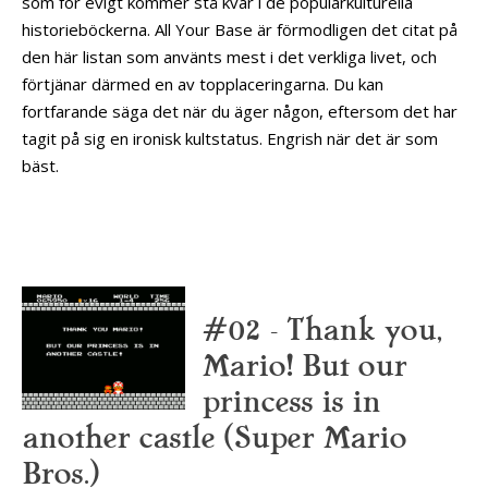
som för evigt kommer stå kvar i de populärkulturella
historieböckerna. All Your Base är förmodligen det citat på
den här listan som använts mest i det verkliga livet, och
förtjänar därmed en av topplaceringarna. Du kan
fortfarande säga det när du äger någon, eftersom det har
tagit på sig en ironisk kultstatus. Engrish när det är som
bäst.
#02 – Thank you,
Mario! But our
princess is in
another castle (Super Mario
Bros.)