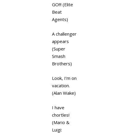
GO!!! (Elite
Beat
Agents)
A challenger
appears
(Super
Smash
Brothers)
Look, I’m on
vacation.
(Alan Wake)
I have
chortles!
(Mario &
Luigi: