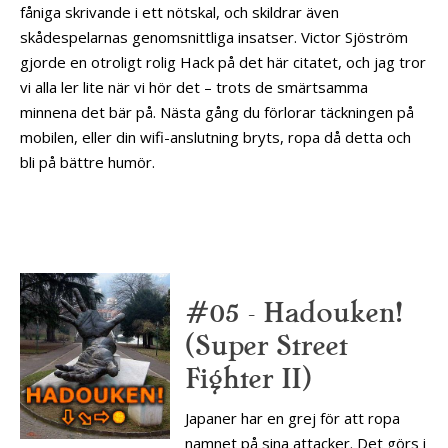
fåniga skrivande i ett nötskal, och skildrar även
skådespelarnas genomsnittliga insatser. Victor Sjöström
gjorde en otroligt rolig Hack på det här citatet, och jag tror
vi alla ler lite när vi hör det – trots de smärtsamma
minnena det bär på. Nästa gång du förlorar täckningen på
mobilen, eller din wifi-anslutning bryts, ropa då detta och
bli på bättre humör.
#05 – Hadouken!
(Super Street
Fighter II)
Japaner har en grej för att ropa
namnet på sina attacker. Det görs i