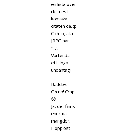
en lista över
de mest
komiska
citaten då. :p
Och jo, alla
JRPG har
”…”.
Vartenda
ett. Inga
undantag!
Radsby:
Oh no! Crap!
🙁
Ja, det finns
enorma
mängder.
Hopplöst