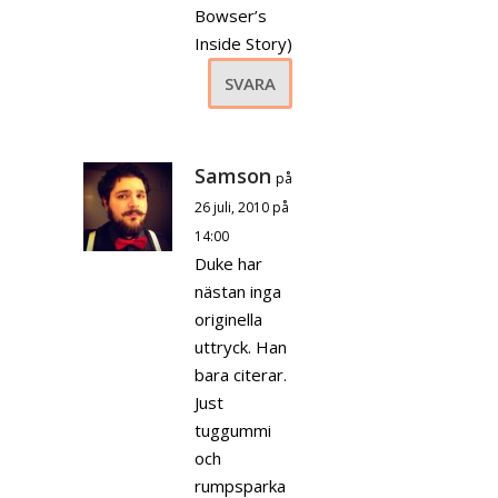
Bowser’s
Inside Story)
SVARA
Samson
på
26 juli, 2010 på
14:00
Duke har
nästan inga
originella
uttryck. Han
bara citerar.
Just
tuggummi
och
rumpsparka