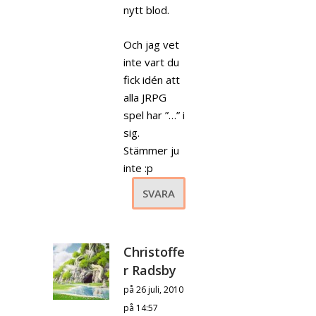
nytt blod.
Och jag vet
inte vart du
fick idén att
alla JRPG
spel har ”…” i
sig.
Stämmer ju
inte :p
SVARA
Christoffe
r Radsby
på 26 juli, 2010
på 14:57