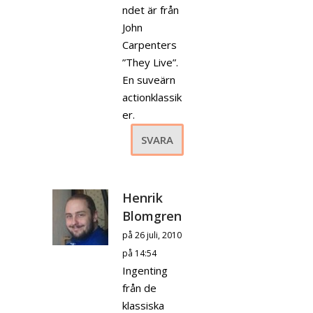
ndet är från
John
Carpenters
”They Live”.
En suveärn
actionklassik
er.
SVARA
Henrik
Blomgren
på 26 juli, 2010
på 14:54
Ingenting
från de
klassiska