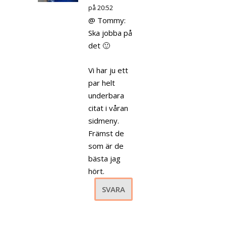
på 20:52
@ Tommy:
Ska jobba på
det 🙂
Vi har ju ett
par helt
underbara
citat i våran
sidmeny.
Främst de
som är de
bästa jag
hört.
SVARA