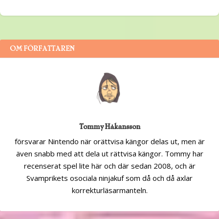
OM FÖRFATTAREN
Tommy Håkansson
försvarar Nintendo när orättvisa kängor delas ut, men är
även snabb med att dela ut rättvisa kängor. Tommy har
recenserat spel lite här och där sedan 2008, och är
Svamprikets osociala ninjakuf som då och då axlar
korrekturläsarmanteln.