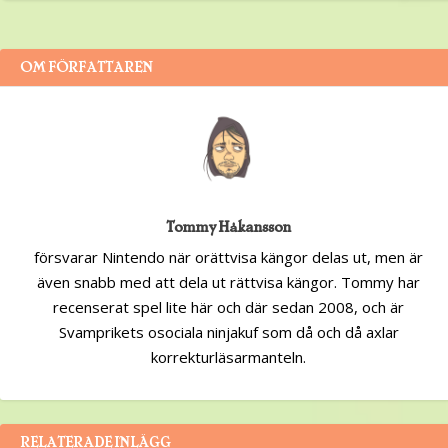
OM FÖRFATTAREN
Tommy Håkansson
försvarar Nintendo när orättvisa kängor delas ut, men är
även snabb med att dela ut rättvisa kängor. Tommy har
recenserat spel lite här och där sedan 2008, och är
Svamprikets osociala ninjakuf som då och då axlar
korrekturläsarmanteln.
RELATERADE INLÄGG