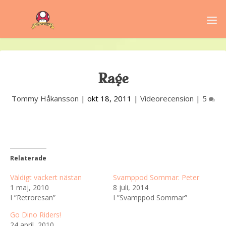
Rage
Tommy Håkansson
|
okt 18, 2011
|
Videorecension
|
5
Relaterade
Väldigt vackert nästan
Svamppod Sommar: Peter
1 maj, 2010
8 juli, 2014
I ”Retroresan”
I ”Svamppod Sommar”
Go Dino Riders!
24 april, 2010