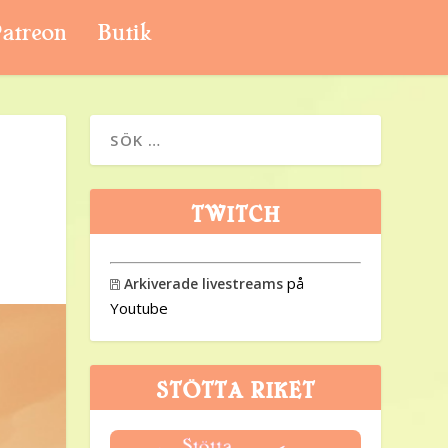
atreon
Butik
TWITCH
på
Arkiverade livestreams

Youtube
STÖTTA RIKET