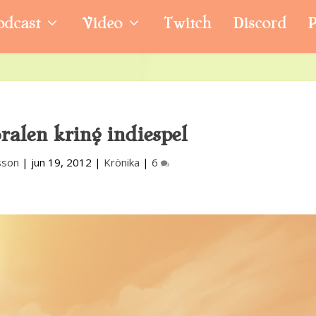
odcast
Video
Twitch
Discord
P
alen kring indiespel
sson
|
jun 19, 2012
|
Krönika
|
6