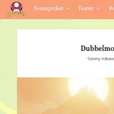
Svampriket
Texter
P
Dubbelmor
Tommy Håkan