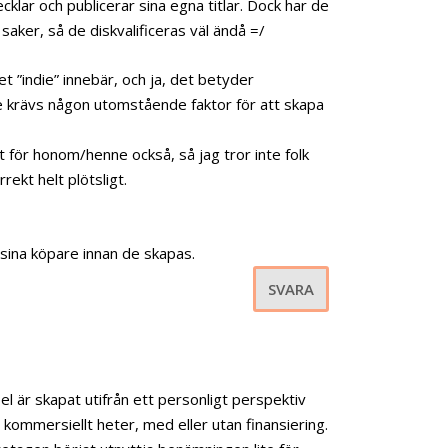
cklar och publicerar sina egna titlar. Dock har de
 saker, så de diskvalificeras väl ändå =/
t ”indie” innebär, och ja, det betyder
te krävs någon utomstående faktor för att skapa
t för honom/henne också, så jag tror inte folk
ekt helt plötsligt.
sina köpare innan de skapas.
SVARA
pel är skapat utifrån ett personligt perspektiv
ad kommersiellt heter, med eller utan finansiering.