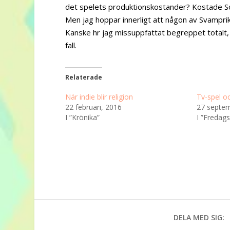
det spelets produktionskostander? Kostade Sony
Men jag hoppar innerligt att någon av Svamprike
Kanske hr jag missuppfattat begreppet totalt, el
fall.
Relaterade
När indie blir religion
Tv-spel o
22 februari, 2016
27 septem
I ”Krönika”
I ”Fredags
DELA MED SIG: