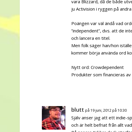
vara Blizzard, då de både utve
ju Activision i ryggen på andra
Poängen var väl ändå vad orde
”independent”, dvs. att de in
och lancera en titel.
Men folk säger han/hon iställe
kommer börja använda ord korr
Nytt ord: Crowdependent
Produkter som financieras av 
blutt
på 19 juni, 2012 på 10:30
Själv anser jag att ett indie-s
och är helt befriat från allt v