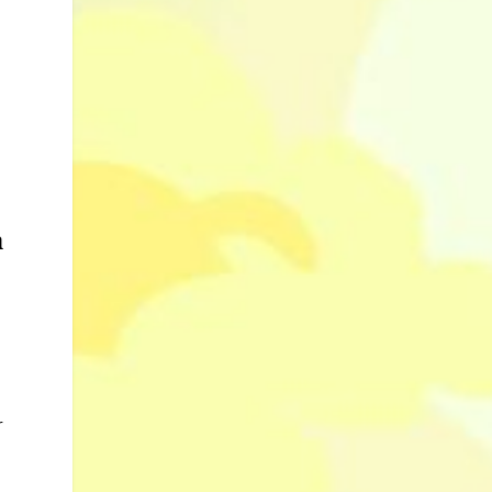
h
n
r