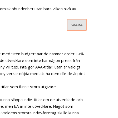
onomisk obundenhet utan bara vilken nivå av
SVARA
” med ”liten budget” när de nämner ordet. Grå-
de utvecklare som inte har någon press från
vill t.ex. inte gör AAA-titlar, utan är väldigt
Sony verkar nöjda med att ha dem där de är; det
titlar som funnit stora utgivare.
kunna släppa indie-titlar om de utvecklade och
se, men EA är inte utvecklare. Något som
världens största indie-företag skulle kunna