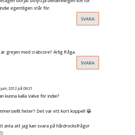
retagen börjat utnyttja benämningen lite för
indie egentligen står för.
SVARA
n är grejen med crabcore? Ärlig fråga.
SVARA
 juni, 2012 på 09:21
n kunna kalla Valve för indie?
kommersiellt heter? Det var ett kort koppel! 😀
tt anta att jag kan svara på hårdrocksfrågor
🙁