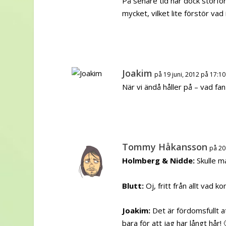
På senare tid har dock storfö
mycket, vilket lite förstör vad 
Joakim
på 19 juni, 2012 på 17:10
När vi ändå håller på – vad fa
Tommy Håkansson
på 20
Holmberg & Nidde:
Skulle ma
Blutt:
Oj, fritt från allt vad 
Joakim:
Det är fördomsfullt a
bara för att jag har långt hår! 