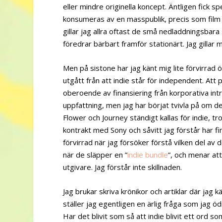
eller mindre originella koncept. Äntligen fick 
konsumeras av en masspublik, precis som film o
gillar jag allra oftast de små nedladdningsbar
föredrar bärbart framför stationärt. Jag gilla
Men på sistone har jag känt mig lite förvirrad öv
utgått från att indie står för independent. Att
oberoende av finansiering från korporativa int
uppfattning, men jag har börjat tvivla på om d
Flower och Journey ständigt kallas för indie, tr
kontrakt med Sony och såvitt jag förstår har fin
förvirrad när jag försöker förstå vilken del av 
när de släpper en ”
indie bundle
”, och menar at
utgivare. Jag förstår inte skillnaden.
Jag brukar skriva krönikor och artiklar där jag
ställer jag egentligen en ärlig fråga som jag öd
Har det blivit som så att indie blivit ett ord 