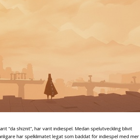
t ”da shiznit”, har varit indiespel. Medan spelutveckling blivit
it vanligare har spelklimatet legat som bäddat för indiespel med mer