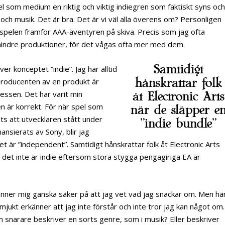
spel som medium en riktig och viktig indiegren som faktiskt syns oc
ch musik. Det är bra. Det är vi väl alla överens om? Personligen
a spelen framför AAA-äventyren på skiva. Precis som jag ofta
r mindre produktioner, för det vågas ofta mer med dem.
Samtidigt
er konceptet ”indie”. Jag har alltid
hånskrattar folk
 producenten av en produkt är
ressen. Det har varit min
åt Electronic Arts
en är korrekt. För när spel som
när de släpper e
ots att utvecklaren stått under
”indie bundle”
ansierats av Sony, blir jag
det är ”independent”. Samtidigt hånskrattar folk åt Electronic Arts
t det inte är indie eftersom stora stygga pengagiriga EA är
 känner mig ganska säker på att jag vet vad jag snackar om. Men hä
mjukt erkänner att jag inte förstår och inte tror jag kan något om.
som snarare beskriver en sorts genre, som i musik? Eller beskriver