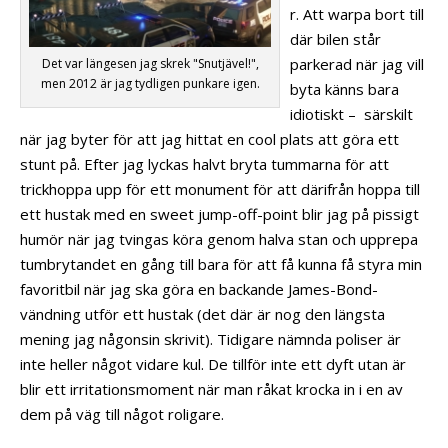
r. Att warpa bort till
där bilen står
parkerad när jag vill
Det var längesen jag skrek "Snutjävel!",
men 2012 är jag tydligen punkare igen.
byta känns bara
idiotiskt – särskilt
när jag byter för att jag hittat en cool plats att göra ett
stunt på. Efter jag lyckas halvt bryta tummarna för att
trickhoppa upp för ett monument för att därifrån hoppa till
ett hustak med en sweet jump-off-point blir jag på pissigt
humör när jag tvingas köra genom halva stan och upprepa
tumbrytandet en gång till bara för att få kunna få styra min
favoritbil när jag ska göra en backande James-Bond-
vändning utför ett hustak (det där är nog den längsta
mening jag någonsin skrivit). Tidigare nämnda poliser är
inte heller något vidare kul. De tillför inte ett dyft utan är
blir ett irritationsmoment när man råkat krocka in i en av
dem på väg till något roligare.