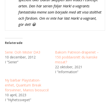
arten. Den här serien följer Hark! a vagrants
fantastiska meme som började med att visa stolthet
och fördom. Om ni inte har läst Hark! a vagrant,
gör det! 😀
Relaterade
Serie: Ooh Mister DA3
Bakom Patreon-draperiet –
10 december, 2012
150 poddavsnitt du kanske
I ”Serier”
missat?
22 oktober, 2021
I ”Information”
Ny bärbar Playstation-
enhet, Quantum Break
försvinner, Marios biosuccé
10 april, 2023
I ”Nyhetssvepet”