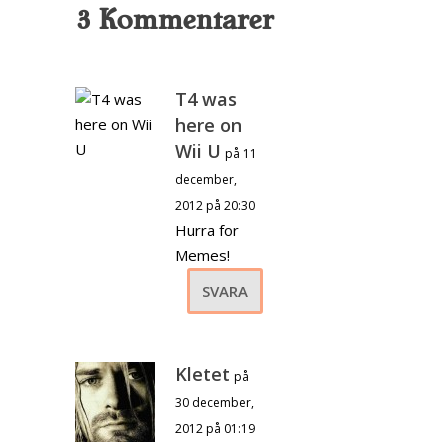
3 Kommentarer
T4 was
here on
Wii U
på 11
december,
2012 på 20:30
Hurra for
Memes!
SVARA
Kletet
på
30 december,
2012 på 01:19