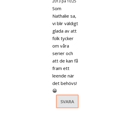
2013 på 10:25
Som
Nathalie sa,
vi blir väldigt
glada av att
folk tycker
om våra
serier och
att de kan få
fram ett
leende när
det behövs!
😀
SVARA