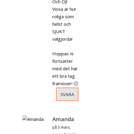
Och OJ!
Vissa är hur
roliga som
helst och
SJUKT
välgjorda!
Hoppas ni
fortsätter
med det här
ett bra tag
framöver! 🙂
SVARA
Amanda
på 5 mars,