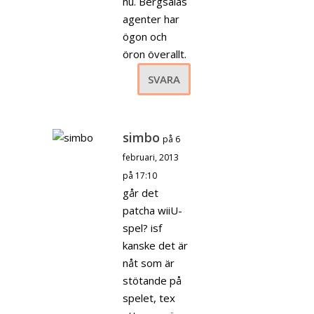
nu. Bergsalas
agenter har
ögon och
öron överallt.
SVARA
simbo
på 6
februari, 2013
på 17:10
går det
patcha wiiU-
spel? isf
kanske det är
nåt som är
stötande på
spelet, tex