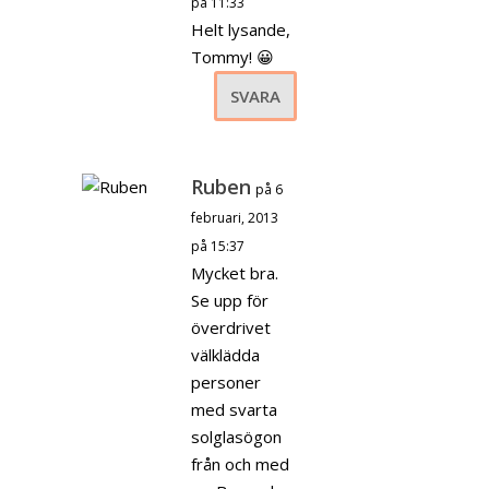
på 11:33
Helt lysande,
Tommy! 😀
SVARA
Ruben
på 6
februari, 2013
på 15:37
Mycket bra.
Se upp för
överdrivet
välklädda
personer
med svarta
solglasögon
från och med