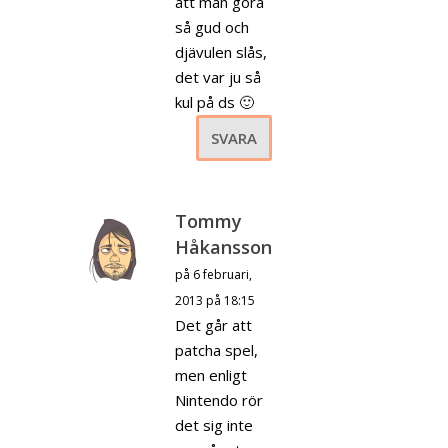
att man göra
så gud och
djävulen slås,
det var ju så
kul på ds 🙂
SVARA
Tommy
Håkansson
på 6 februari,
2013 på 18:15
Det går att
patcha spel,
men enligt
Nintendo rör
det sig inte