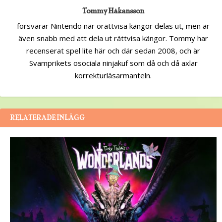
Tommy Håkansson
försvarar Nintendo när orättvisa kängor delas ut, men är
även snabb med att dela ut rättvisa kängor. Tommy har
recenserat spel lite här och där sedan 2008, och är
Svamprikets osociala ninjakuf som då och då axlar
korrekturläsarmanteln.
RELATERADE INLÄGG