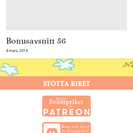
Bonusavsnitt 56
4 mars, 2014
STÖTTA RIKET