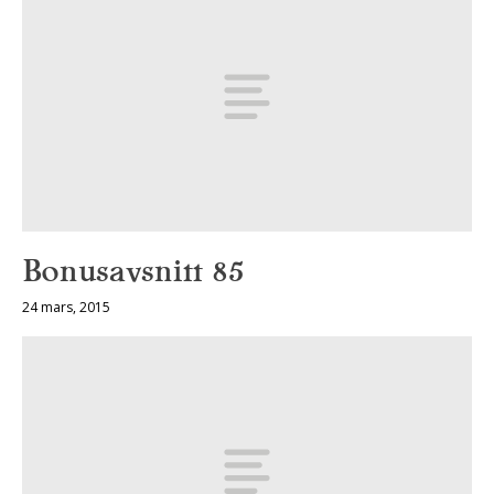
Bonusavsnitt 85
24 mars, 2015