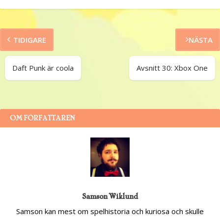
TIDIGARE
NÄSTA
Daft Punk är coola
Avsnitt 30: Xbox One
OM FÖRFATTAREN
Samson Wiklund
Samson kan mest om spelhistoria och kuriosa och skulle