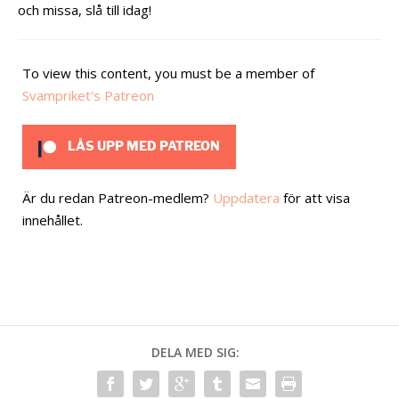
och missa, slå till idag!
To view this content, you must be a member of
Svampriket's Patreon
LÅS UPP MED PATREON
Är du redan Patreon-medlem?
Uppdatera
för att visa
innehållet.
DELA MED SIG: