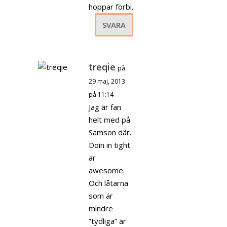
hoppar förbi.
SVARA
treqie
på
29 maj, 2013
på 11:14
Jag är fan
helt med på
Samson där.
Doin in tight
är
awesome.
Och låtarna
som är
mindre
”tydliga” är