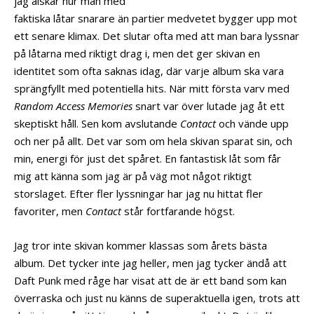
jag älskar hur man med
faktiska låtar snarare än partier medvetet bygger upp mot
ett senare klimax. Det slutar ofta med att man bara lyssnar
på låtarna med riktigt drag i, men det ger skivan en
identitet som ofta saknas idag, där varje album ska vara
sprängfyllt med potentiella hits. När mitt första varv med
Random Access Memories
snart var över lutade jag åt ett
skeptiskt håll. Sen kom avslutande
Contact
och vände upp
och ner på allt. Det var som om hela skivan sparat sin, och
min, energi för just det spåret. En fantastisk låt som får
mig att känna som jag är på väg mot något riktigt
storslaget. Efter fler lyssningar har jag nu hittat fler
favoriter, men
Contact
står fortfarande högst.
Jag tror inte skivan kommer klassas som årets bästa
album. Det tycker inte jag heller, men jag tycker ändå att
Daft Punk med råge har visat att de är ett band som kan
överraska och just nu känns de superaktuella igen, trots att