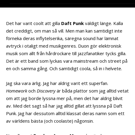
Det har varit coolt att gilla
Daft Punk
väldigt länge. Kalla
det creddigt, om man så vill. Men man kan samtidigt inte
förneka deras inflytelserika, säregna sound har lämnat
avtryck i otaligt med musikgenres. Duon gör elektronisk
musik som allt från hårdrockare till jazzfanatiker tycks gilla.
Det är ett band som lyckas vara mainstream och street på
en och samma gång. Och samtidigt coola, så in i helvete.
Jag ska vara ärlig. Jag har aldrig varit ett superfan.
Homework
och
Discovery
är båda plattor som jag alltid vetat
om att jag borde lyssna mer på, men det har aldrig blivit
av. Med det sagt så har jag alltid gillat att lyssna på Daft
Punk. Jag har dessutom alltid klassat deras namn som ett
av världens bästa (och coolaste) någonsin.