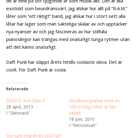
de är inne på sitt tjugonde år som musik-akt. Det är lika
exotiskt som beundransvärt. Jag älskar hur allt på ”R.A.M.”
låter som ”ett riktigt” band, jag älskar hur i stort sett alla
låtar har lager som man sakteliga skalar av och upptäcker
nya nyanser av och jag fascineras av hur stilfulla
pianoslingor kan trängas med onaturligt tunga rytmer utan
att det känns onaturligt.
Daft Punk har släppt årets hittills coolaste skiva. Det är
coolt. För Daft Punk är coola.
Relaterade
S02E10: Iron Man 3
Smalbenssparkar med en
28 april, 2013
100 m hög robot är fan
I ”Skitsnack”
kärlek
18 juni, 2010
I ”Retroresan”
Gör spel mig till en cool far?