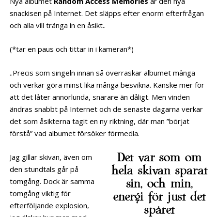
Nya albumet
Random Access Memories
är den nya
snackisen på Internet. Det släpps efter enorm efterfrågan
och alla vill tränga in en åsikt..
(*tar en paus och tittar in i kameran*)
..Precis som singeln innan så överraskar albumet många
och verkar göra minst lika många besvikna. Kanske mer för
att det låter annorlunda, snarare än dåligt. Men vinden
ändras snabbt på Internet och de senaste dagarna verkar
det som åsikterna tagit en ny riktning, där man ”börjat
förstå” vad albumet försöker förmedla.
Det var som om
Jag gillar skivan, även om
hela skivan sparat
den stundtals går på
tomgång. Dock är samma
sin, och min,
tomgång viktig för
energi för just det
efterföljande explosion,
spåret