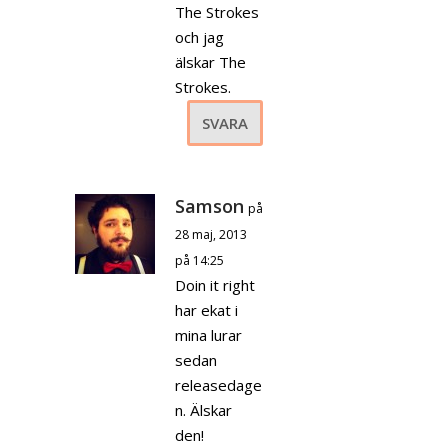
The Strokes
och jag
älskar The
Strokes.
SVARA
Samson
på
28 maj, 2013
på 14:25
Doin it right
har ekat i
mina lurar
sedan
releasedage
n. Älskar
den!