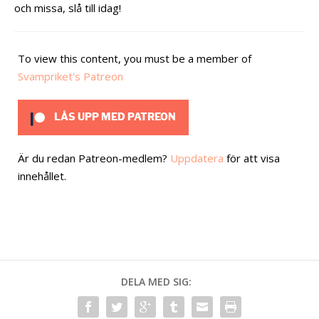
och missa, slå till idag!
To view this content, you must be a member of
Svampriket's Patreon
LÅS UPP MED PATREON
Är du redan Patreon-medlem?
Uppdatera
för att visa
innehållet.
DELA MED SIG: