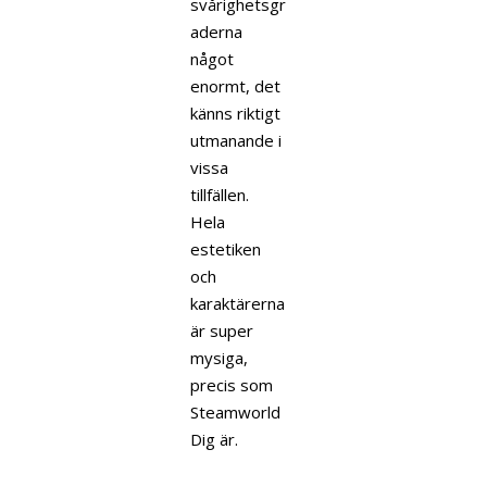
svårighetsgr
aderna
något
enormt, det
känns riktigt
utmanande i
vissa
tillfällen.
Hela
estetiken
och
karaktärerna
är super
mysiga,
precis som
Steamworld
Dig är.