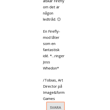
älskar Firefly
om det är
någon
ledtråd. 🙂
En Firefly-
mod låter
som en
fantastisk
idé. *…ringer
Joss
Whedon*
/Tobias, Art
Director på
Image&form
Games
SVARA