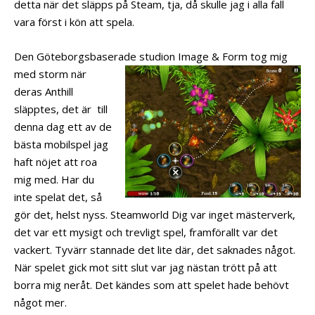
detta när det släpps på Steam, tja, då skulle jag i alla fall
vara först i kön att spela.
Den Göteborgsbaserade studion Image &
Form tog mig
med storm när
deras Anthill
släpptes, det är till
denna dag ett av de
bästa mobilspel jag
haft nöjet att roa
mig med. Har du
inte spelat det, så
gör det, helst nyss. Steamworld Dig var inget mästerverk,
det var ett mysigt och trevligt spel, framförallt var det
vackert. Tyvärr stannade det lite där, det saknades något.
När spelet gick mot sitt slut var jag nästan trött på att
borra mig neråt. Det kändes som att spelet hade behövt
något mer.