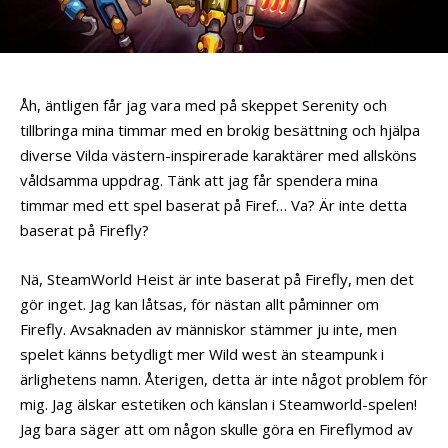
Åh, äntligen får jag vara med på skeppet Serenity och
tillbringa mina timmar med en brokig besättning och hjälpa
diverse Vilda västern-inspirerade karaktärer med allsköns
våldsamma uppdrag. Tänk att jag får spendera mina
timmar med ett spel baserat på Firef… Va? Är inte detta
baserat på Firefly?
Nä, SteamWorld Heist är inte baserat på Firefly, men det
gör inget. Jag kan låtsas, för nästan allt påminner om
Firefly. Avsaknaden av människor stämmer ju inte, men
spelet känns betydligt mer Wild west än steampunk i
ärlighetens namn. Återigen, detta är inte något problem för
mig. Jag älskar estetiken och känslan i Steamworld-spelen!
Jag bara säger att om någon skulle göra en Fireflymod av