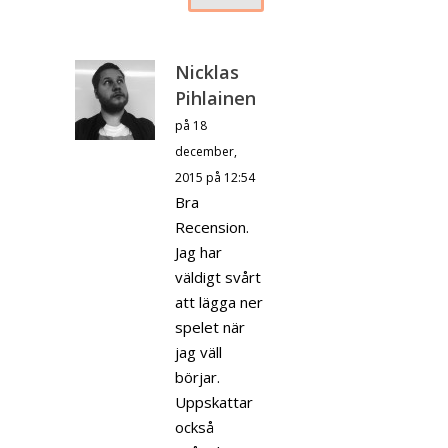
Nicklas
Pihlainen
på 18
december,
2015 på 12:54
Bra
Recension.
Jag har
väldigt svårt
att lägga ner
spelet när
jag väll
börjar.
Uppskattar
också