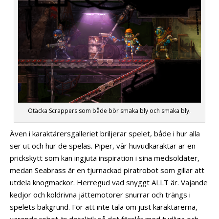
Otäcka Scrappers som både bör smaka bly och smaka bly.
Även i karaktärersgalleriet briljerar spelet, både i hur alla
ser ut och hur de spelas. Piper, vår huvudkaraktär är en
prickskytt som kan ingjuta inspiration i sina medsoldater,
medan Seabrass är en tjurnackad piratrobot som gillar att
utdela knogmackor. Herregud vad snyggt ALLT är. Vajande
kedjor och koldrivna jättemotorer snurrar och trängs i
spelets bakgrund. För att inte tala om just karaktärerna,
varenda robot är detaljrik så det förslår med tydliga och