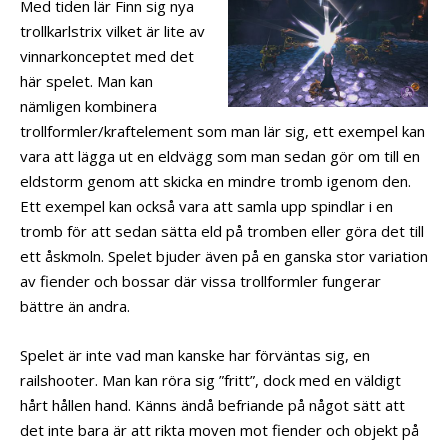
Med tiden lär Finn sig nya
trollkarlstrix vilket är lite av
vinnarkonceptet med det
här spelet. Man kan
nämligen kombinera
trollformler/kraftelement som man lär sig, ett exempel kan
vara att lägga ut en eldvägg som man sedan gör om till en
eldstorm genom att skicka en mindre tromb igenom den.
Ett exempel kan också vara att samla upp spindlar i en
tromb för att sedan sätta eld på tromben eller göra det till
ett åskmoln. Spelet bjuder även på en ganska stor variation
av fiender och bossar där vissa trollformler fungerar
bättre än andra.
Spelet är inte vad man kanske har förväntas sig, en
railshooter. Man kan röra sig ”fritt”, dock med en väldigt
hårt hållen hand. Känns ändå befriande på något sätt att
det inte bara är att rikta moven mot fiender och objekt på