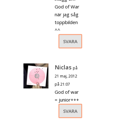
God of War
när jag såg
toppbilden
^^
SVARA
Niclas
på
21 maj, 2012
på 21:07
God of war
= junior+++
SVARA