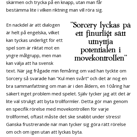
skärmen och trycka på en knapp, utan man får
bestämma lite i vilken riktning man vill röra sig.
”Sorcery lyckas på
En nackdel är att dialogen
ett finurligt sätt
är helt på engelska, vilket
kan tyckas underligt för ett
utnyttja
spel som är riktat mot en
potentialen i
yngre målgrupp, men man
movekontrollen”
kan välja att ha svensk
text. När jag frågade min femåring om vad han tyckte om
Sorcery så svarade han ”Kul men svårt” och det är nog en
bra sammanfattning om man är i den åldern, en 10åring har
säkert inget problem med spelet. Själv tycker jag att det är
lite väl struligt att byta trollformler. Detta gör man genom
en specifik rörelse med movekontrollen för varje
trollformel, oftast måste det ske snabbt under stress!
Ganska frustrerande när man tycker sig göra rätt rörelse
om och om igen utan att lyckas byta.