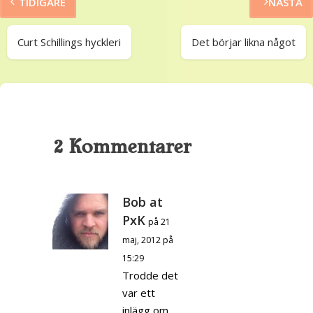
TIDIGARE
NÄSTA
Curt Schillings hyckleri
Det börjar likna något
2 Kommentarer
Bob at
PxK
på 21
maj, 2012 på
15:29
Trodde det
var ett
inlägg om