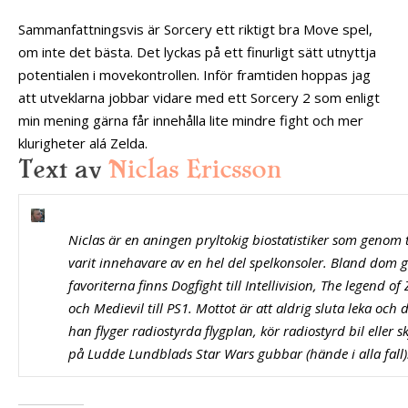
Sammanfattningsvis är Sorcery ett riktigt bra Move spel,
om inte det bästa. Det lyckas på ett finurligt sätt utnyttja
potentialen i movekontrollen. Inför framtiden hoppas jag
att utveklarna jobbar vidare med ett Sorcery 2 som enligt
min mening gärna får innehålla lite mindre fight och mer
klurigheter alá Zelda.
Text av
Niclas Ericsson
Niclas är en aningen pryltokig biostatistiker som genom 
varit innehavare av en hel del spelkonsoler. Bland dom 
favoriterna finns Dogfight till Intellivision, The legend of 
och Medievil till PS1. Mottot är att aldrig sluta leka och 
han flyger radiostyrda flygplan, kör radiostyrd bil eller s
på Ludde Lundblads Star Wars gubbar (hände i alla fall)