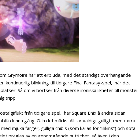
som Grymoire har att erbjuda, med det ständigt överhängande
kontinuerlig blinkning till tidigare Final Fantasy-spel, när det
latser. Så om vi bortser från diverse ironiska likheter till monste
lgitripp.
ostalgiflukt från tidigare spel, har Square Enix å andra sidan
blik denna gång. Och det märks. Allt är väldigt gulligt, med extra
d mjuka färger, gulliga chibis (som kallas för ”lilikins”) och söta
pelet präglas av en genomgående nuttighet, så även i den