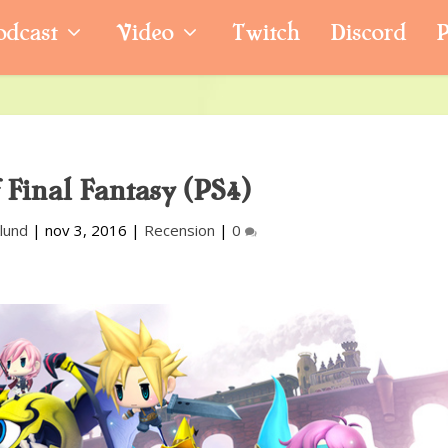
odcast
Video
Twitch
Discord
P
 Final Fantasy (PS4)
klund
|
nov 3, 2016
|
Recension
|
0