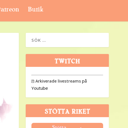
atreon
Butik
TWITCH
på
Arkiverade livestreams

Youtube
STÖTTA RIKET