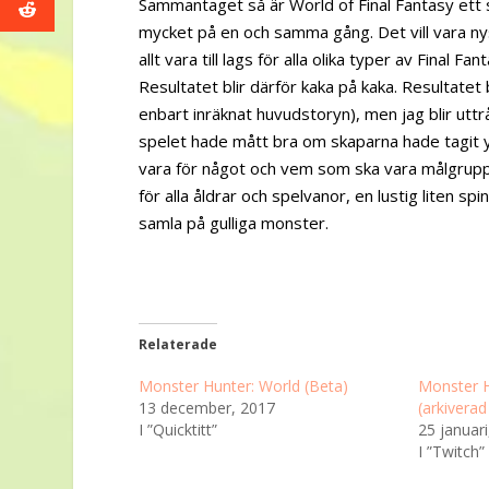
Sammantaget så är World of Final Fantasy ett sp
mycket på en och samma gång. Det vill vara ny
allt vara till lags för alla olika typer av Final
Resultatet blir därför kaka på kaka. Resultatet
enbart inräknat huvudstoryn), men jag blir uttr
spelet hade mått bra om skaparna hade tagit yt
vara för något och vem som ska vara målgruppe
för alla åldrar och spelvanor, en lustig liten sp
samla på gulliga monster.
Relaterade
Monster Hunter: World (Beta)
Monster H
13 december, 2017
(arkivera
I ”Quicktitt”
25 januari
I ”Twitch”