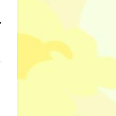
s
t
e