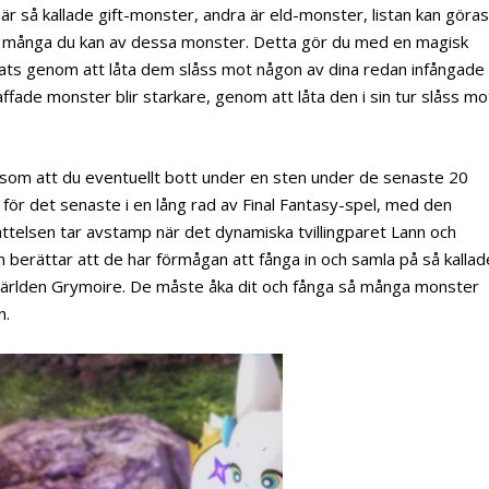
är så kallade gift-monster, andra är eld-monster, listan kan göra
ga så många du kan av dessa monster. Detta gör du med en magisk
gats genom att låta dem slåss mot någon av dina redan infångade
affade monster blir starkare, genom att låta den i sin tur slåss mo
 som att du eventuellt bott under en sten under de senaste 20
för det senaste i en lång rad av Final Fantasy-spel, med den
rättelsen tar avstamp när det dynamiska tvillingparet Lann och
berättar att de har förmågan att fånga in och samla på så kallad
 världen Grymoire. De måste åka dit och fånga så många monster
n.