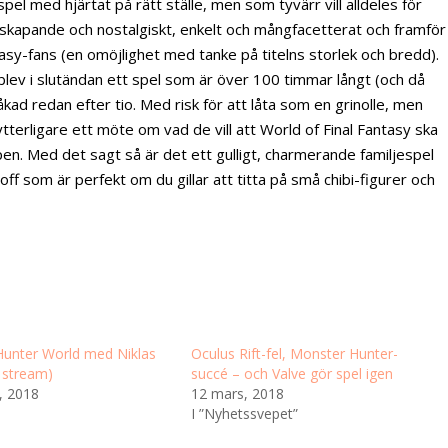
el med hjärtat på rätt ställe, men som tyvärr vill alldeles för
skapande och nostalgiskt, enkelt och mångfacetterat och framför
 Fantasy-fans (en omöjlighet med tanke på titelns storlek och bredd).
 blev i slutändan ett spel som är över 100 timmar långt (och då
åkad redan efter tio. Med risk för att låta som en grinolle, men
terligare ett möte om vad de vill att World of Final Fantasy ska
n. Med det sagt så är det ett gulligt, charmerande familjespel
inoff som är perfekt om du gillar att titta på små chibi-figurer och
unter World med Niklas
Oculus Rift-fel, Monster Hunter-
d stream)
succé – och Valve gör spel igen
, 2018
12 mars, 2018
I ”Nyhetssvepet”