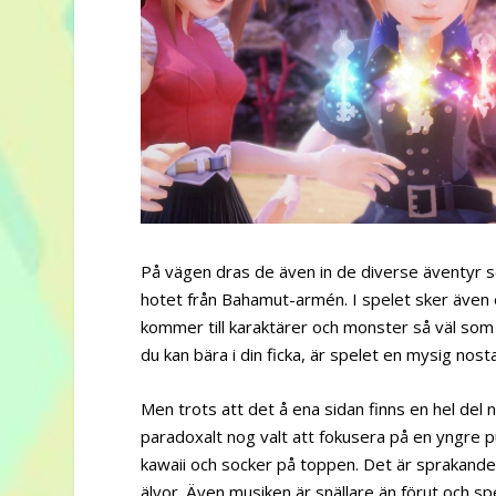
På vägen dras de även in de diverse äventyr 
hotet från Bahamut-armén. I spelet sker även en 
kommer till karaktärer och monster så väl som p
du kan bära i din ficka, är spelet en mysig nosta
Men trots att det å ena sidan finns en hel del n
paradoxalt nog valt att fokusera på en yngre pu
kawaii och socker på toppen. Det är sprakande me
älvor. Även musiken är snällare än förut och s