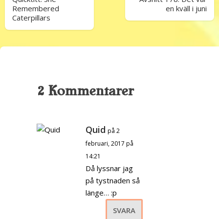
Remembered
en kväll i juni
Caterpillars
2 Kommentarer
Quid
på 2
februari, 2017 på
14:21
Då lyssnar jag
på tystnaden så
länge… :p
SVARA