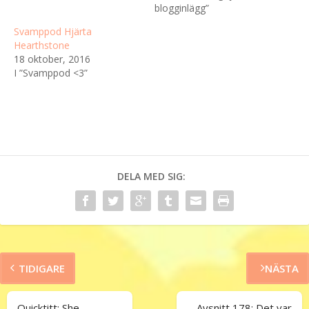
blogginlägg”
Svamppod Hjärta
Hearthstone
18 oktober, 2016
I ”Svamppod <3”
DELA MED SIG:
TIDIGARE
NÄSTA
Quicktitt: She
Avsnitt 178: Det var