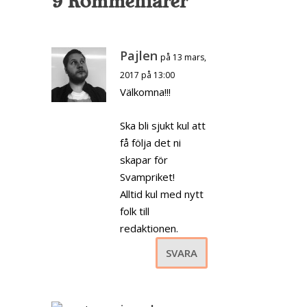
9 Kommentarer
Pajlen
på 13 mars,
2017 på 13:00
Välkomna!!!
Ska bli sjukt kul att
få följa det ni
skapar för
Svampriket!
Alltid kul med nytt
folk till
redaktionen.
SVARA