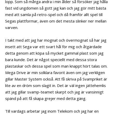
lopp. Som så många andra i min ålder så försöker jag hålla
fast vid ungdomen så gott jag kan och jag gör mitt bästa
med att samla på retro-spel och då framför allt spel till
Segas plattformar, även om det mesta slinker ner mellan
varven.
I takt med att jag har mognat och övermognat så har jag
insett att Sega var ett svart hål för mig och åtgärdade
detta genom att köpa så mycket gammal plast som jag
bara kunde. Det är något speciellt med dessa stora
plastaskar och dessa spel som man knappt hört talas om.
Mega Drive är min solklara favorit även om jag verkligen
gillar Master System också. Att få skriva på Svampriket är
lite av en dröm som slagit in. Det är väl ingen jättehemlis
att jag gillar svamp-teamet skarpt och jag är vansinnigt
spänd på att få skapa grejer med detta gäng.
Till vardags arbetar jag inom Telekom och jag har en