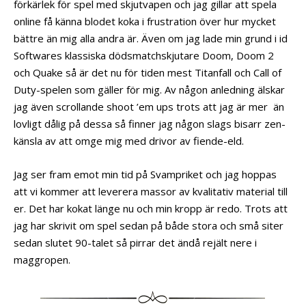
förkärlek för spel med skjutvapen och jag gillar att spela
online få känna blodet koka i frustration över hur mycket
bättre än mig alla andra är. Även om jag lade min grund i id
Softwares klassiska dödsmatchskjutare Doom, Doom 2
och Quake så är det nu för tiden mest Titanfall och Call of
Duty-spelen som gäller för mig. Av någon anledning älskar
jag även scrollande shoot ’em ups trots att jag är mer än
lovligt dålig på dessa så finner jag någon slags bisarr zen-
känsla av att omge mig med drivor av fiende-eld.
Jag ser fram emot min tid på Svampriket och jag hoppas
att vi kommer att leverera massor av kvalitativ material till
er. Det har kokat länge nu och min kropp är redo. Trots att
jag har skrivit om spel sedan på både stora och små siter
sedan slutet 90-talet så pirrar det ändå rejält nere i
maggropen.