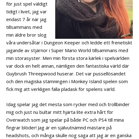
för just spel väldigt
tidigt i livet, jag var
endast 7 år när jag
tillsammans med
min äldre bror slog
våra undersåtar i Dungeon Keeper och ledde ett frenetiskt
jagande av stjärnor i Super Mario World tillsammans med
min storasyster. Men min första stora kärlek i spelvärlden
var dock en helt annan, nämligen den fantastiska värld där
Guybrush Threepwood huserar. Det var pussellösandet
och den magiska stämningen i Monkey Island spelen som
fick mig att verkligen falla pladask för spelens värld.
Idag spelar jag det mesta som rycker med och trollbinder
mig och just nu bultar mitt hjärta lite extra hårt för
Overwatch som jag spelar på både PC och PS4 till mina
fingrar blöder! Jag är en självutnämnd mästare på
headshots, och många skulle nog säga att jag är en ganska