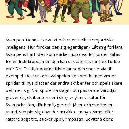
Svampen. Denna icke-växt och eventuellt utomjordiska
intelligens. Hur förökar den sig egentligen? Låt mig förklara.
Svampens hatt, den som sticker upp ovanför jorden kallas
för en fruktkropp, men den kan också kallas för t.ex Ludde
eller Siri. Fruktkropparna tillverkar sedan sporer via till
exempel Twitter och Svampriket.se som de med vinden
sprider till nya platser där andra skribenter och spelälskare
befinner sig. När sporerna slagit rot i passande värddjur
gräver sig skribenten ner i skogsmyllan vi kallar för
Svampchatten, där hen ligger och jäser och svettas en
stund. Sen plötsligt händer miraklet. En ny svamp, eller
rättare sagt tre, sticker upp ur mossan. Bevittna dem: