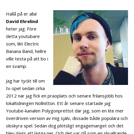
Hallå på er alla!
David Ehrelind
heter jag. Före
detta youtubare
som, likt Electric
Banana Band, hellre
ville testa på att bo i
en svamp.
Jag har tyckt till om
tv-spel sedan cirka
2012 när jag fick en praoplats och senare frilansjobb hos
lokaltidningen Nollnitton. Ett år senare startade jag
Youtube-kanalen Polygonprettot där jag, som en lite mer
överdriven version av mig själv, dissade både populära och
obskyra spel. Sedan dog plötsligt engagemanget och det
blev dags att lägga ner. Och det var då som en skvallrande