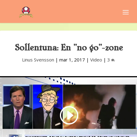
Sollentuna: En ”no go”-zone
Linus Svensson
|
mar 1, 2017
|
Video
|
3