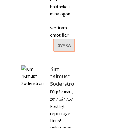
baktanke i
mina ögon.
Ser fram
emot fler!
SVARA
Kim
"Kimus"
Söderströ
m
på 2 mars,
2017 på 17:57
Festligt
reportage
Linus!
Roligt med