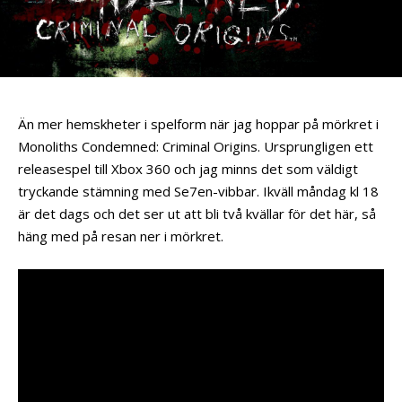
Än mer hemskheter i spelform när jag hoppar på mörkret i
Monoliths Condemned: Criminal Origins. Ursprungligen ett
releasespel till Xbox 360 och jag minns det som väldigt
tryckande stämning med Se7en-vibbar. Ikväll måndag kl 18
är det dags och det ser ut att bli två kvällar för det här, så
häng med på resan ner i mörkret.