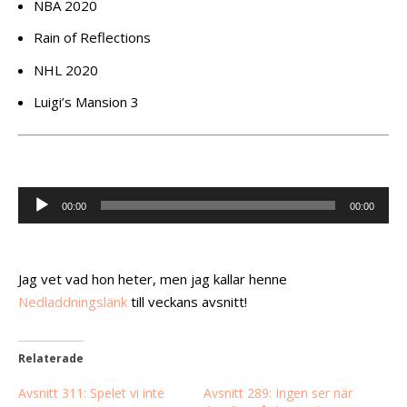
NBA 2020
Rain of Reflections
NHL 2020
Luigi’s Mansion 3
Ljudspelare
00:00
00:00
Jag vet vad hon heter, men jag kallar henne
Nedladdningslänk
till veckans avsnitt!
Relaterade
Avsnitt 311: Spelet vi inte
Avsnitt 289: Ingen ser när