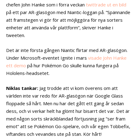
chefen John Hanke som i förra veckan
twittrade ut en bild
på ett par AR-glasögon med Niantic-loggan på. ”Spännande
att framstegen vi gör för att möjliggöra för nya sorters
enheter att använda vår plattform”, skriver Hanke i
tweeten.
Det är inte första gången Niantic flirtar med AR-glasögon.
Under Microsoft-eventet Ignite i mars
visade John Hanke
ett demo
på hur Pokémon Go skulle kunna fungera på
Hololens-headsetet.
Niklas tankar:
Jag trodde att vi kom överens om att
världen inte var redo för AR-glasögon när Google Glass
floppade så hårt. Men nu har det gått ett gäng år sedan
dess, och vi verkar helt ha glömt hur bisarrt det var. Det är
med någon sorts skräckblandad förtjusning jag ”ser fram
emot” att se Pokémon Go-spelare, och vår egen Tobbefix,
viftandes och vevandes ute på stan. Kör hårt!