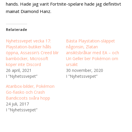
hands. Hade jag varit Fortnite-spelare hade jag definitivt
mainat Diamond Hanz.
Relaterade
Nyhetssvepet vecka 17:
Bästa Playstation-släppet
Playstation-butiker hålls
någonsin, Zlatan
öppna, Assassin’s Creed blir
ansiktsbråkar med EA – och
barnböcker, Microsoft
Uri Geller ber Pokémon om
köper inte Discord
ursäkt
26 april, 2021
30 november, 2020
I ”Nyhetssvepet”
I ”Nyhetssvepet”
Ataribox-bilder, Pokémon
Go-fiasko och Crash
Bandicoots svåra hopp
24 juli, 2017
I ”Nyhetssvepet”