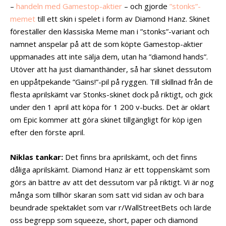
–
handeln med Gamestop-aktier
– och gjorde
”stonks”-
memet
till ett skin i spelet i form av Diamond Hanz. Skinet
föreställer den klassiska Meme man i ”stonks”-variant och
namnet anspelar på att de som köpte Gamestop-aktier
uppmanades att inte sälja dem, utan ha ”diamond hands”.
Utöver att ha just diamanthänder, så har skinet dessutom
en uppåtpekande ”Gains!”-pil på ryggen. Till skillnad från de
flesta aprilskämt var Stonks-skinet dock på riktigt, och gick
under den 1 april att köpa för 1 200 v-bucks. Det är oklart
om Epic kommer att göra skinet tillgängligt för köp igen
efter den förste april.
Niklas tankar:
Det finns bra aprilskämt, och det finns
dåliga aprilskämt. Diamond Hanz är ett toppenskämt som
görs än bättre av att det dessutom var på riktigt. Vi är nog
många som tillhör skaran som satt vid sidan av och bara
beundrade spektaklet som var r/WallStreetBets och lärde
oss begrepp som squeeze, short, paper och diamond