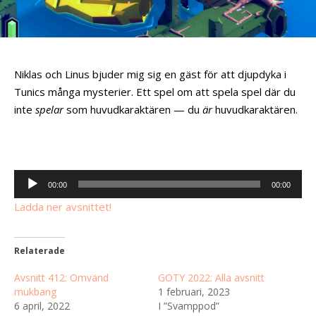
Niklas och Linus bjuder mig sig en gäst för att djupdyka i
Tunics många mysterier. Ett spel om att spela spel där du
inte
spelar
som huvudkaraktären — du
är
huvudkaraktären.
Ljudspelare
00:00
00:00
Ladda ner avsnittet!
Relaterade
Avsnitt 412: Omvänd
GOTY 2022: Alla avsnitt
mukbang
1 februari, 2023
6 april, 2022
I ”Svamppod”