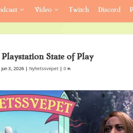
odcast
Video
Twitch
Discord
P
 Playstation State of Play
|
jun 3, 2026
|
Nyhetssvepet
|
0