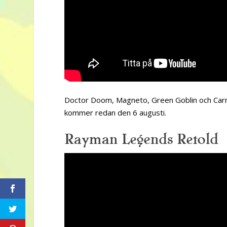
Doctor Doom, Magneto, Green Goblin och Carnag
kommer redan den 6 augusti.
Rayman Legends Retold