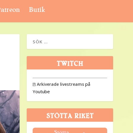
atreon
Butik
TWITCH
på
Arkiverade livestreams

Youtube
STÖTTA RIKET