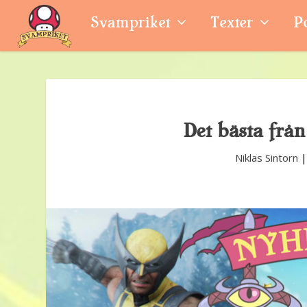
Svampriket
Texter
P
Det bästa från
Niklas Sintorn