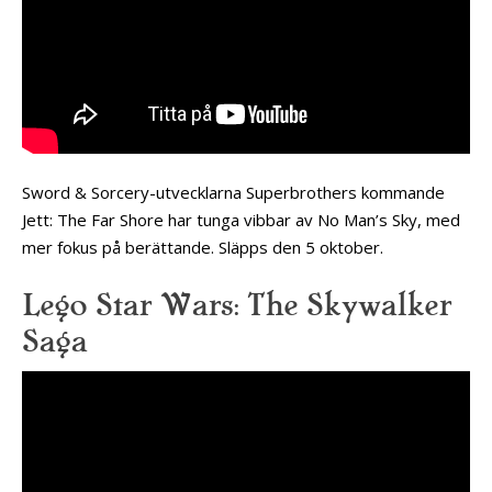
Sword & Sorcery-utvecklarna Superbrothers kommande
Jett: The Far Shore har tunga vibbar av No Man’s Sky, med
mer fokus på berättande. Släpps den 5 oktober.
Lego Star Wars: The Skywalker
Saga