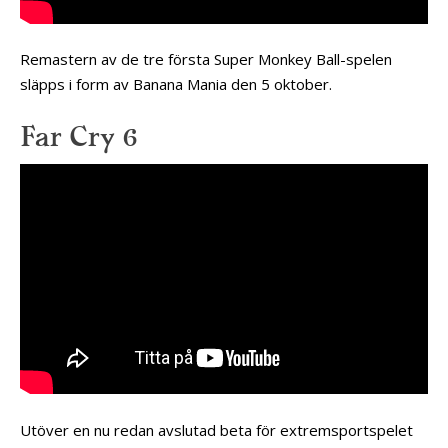
Remastern av de tre första Super Monkey Ball-spelen
släpps i form av Banana Mania den 5 oktober.
Far Cry 6
Utöver en nu redan avslutad beta för extremsportspelet