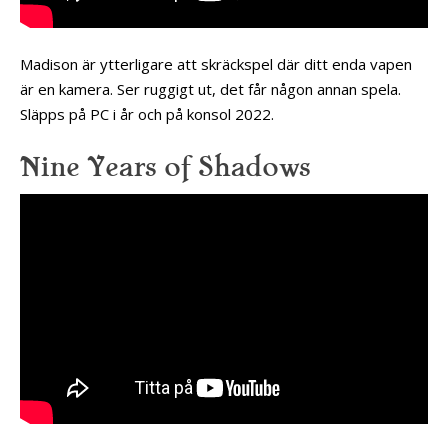
Madison är ytterligare att skräckspel där ditt enda vapen
är en kamera. Ser ruggigt ut, det får någon annan spela.
Släpps på PC i år och på konsol 2022.
Nine Years of Shadows