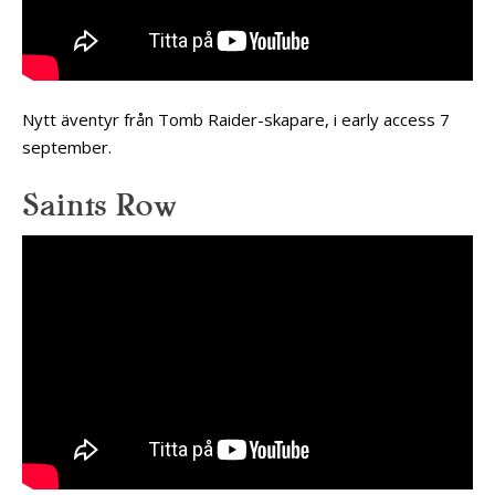
Nytt äventyr från Tomb Raider-skapare, i early access 7
september.
Saints Row