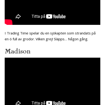
I Trading Time spelar du en sjökapten som strandats på
en ö full av grodor. Vilken grej! Släpps… Någon gång.
Madison