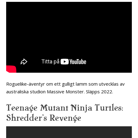
Roguelike-äventyr om ett gulligt lamm som utvecklas av
australiska studion Massive Monster. Släpps 2022.
Teenage Mutant Ninja Turtles:
Shredder’s Revenge